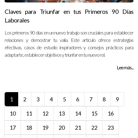
Claves para Triunfar en tus Primeros 90 Días
Laborales
Los primeros 90 días en un nuevo trabajo son cruciales para establecer
relaciones y demostrar tu valía. Este artículo ofrece estrategias
efectivas, casos de estudio inspiradores y consejos prácticos para
adaptarte, establecer objetivos y triunfar en tu nuevo rol.
Lee más...
1
2
3
4
5
6
7
8
9
10
11
12
13
14
15
16
17
18
19
20
21
22
23