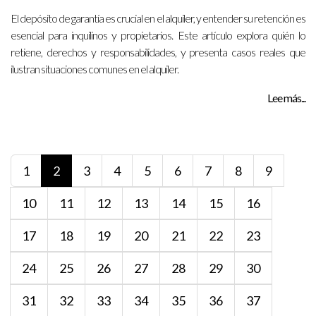
El depósito de garantía es crucial en el alquiler, y entender su retención es
esencial para inquilinos y propietarios. Este artículo explora quién lo
retiene, derechos y responsabilidades, y presenta casos reales que
ilustran situaciones comunes en el alquiler.
Lee más...
1
2
3
4
5
6
7
8
9
10
11
12
13
14
15
16
17
18
19
20
21
22
23
24
25
26
27
28
29
30
31
32
33
34
35
36
37