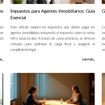
es
Impuestos para Agentes Inmobiliarios: Guía
G
Esencial
las
Este artículo explora los impuestos que deben pagar los
L
zan
agentes inmobiliarios, incluyendo el impuesto sobre la renta,
ex
ión
IVA y tasas locales. A través de casos prácticos, se ofrecen
si
consejos para optimizar la carga fiscal y asegurar el
ex
cumplimiento legal.
so
...
Lee más...