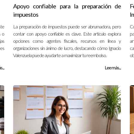
Apoyo confiable para la preparación de
F
impuestos
I
ste
La preparación de impuestos puede ser abrumadora, pero
Co
s o
contar con apoyo confiable es clave. Este artículo explora
pa
jas
opciones como agentes fiscales, recursos en línea y
ar
les
organizaciones sin ánimo de lucro, destacando cómo Ignacio
ca
Valenzuela puede ayudarte a maximizar tu reembolso.
ob
...
Lee más...