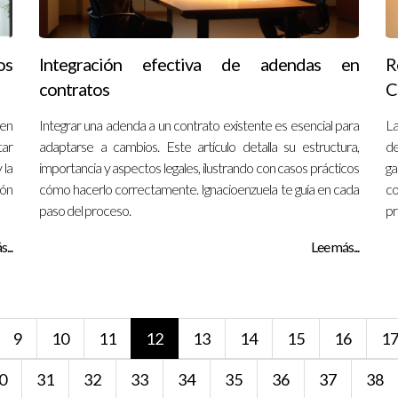
os
Integración efectiva de adendas en
R
contratos
C
en
Integrar una adenda a un contrato existente es esencial para
La
tar
adaptarse a cambios. Este artículo detalla su estructura,
de
 la
importancia y aspectos legales, ilustrando con casos prácticos
ga
ión
cómo hacerlo correctamente. Ignacioenzuela te guía en cada
co
paso del proceso.
pr
...
Lee más...
9
10
11
12
13
14
15
16
1
0
31
32
33
34
35
36
37
38