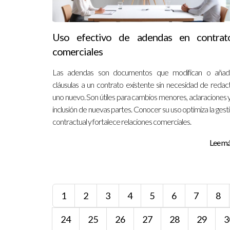
Uso efectivo de adendas en contrat
comerciales
Las adendas son documentos que modifican o añad
cláusulas a un contrato existente sin necesidad de redac
uno nuevo. Son útiles para cambios menores, aclaraciones y
inclusión de nuevas partes. Conocer su uso optimiza la gest
contractual y fortalece relaciones comerciales.
Lee más
1
2
3
4
5
6
7
8
24
25
26
27
28
29
3