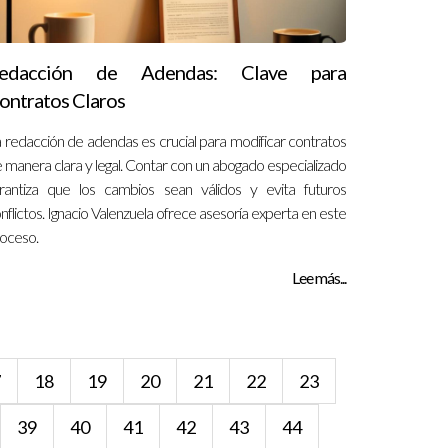
edacción de Adendas: Clave para
ontratos Claros
 redacción de adendas es crucial para modificar contratos
 manera clara y legal. Contar con un abogado especializado
rantiza que los cambios sean válidos y evita futuros
nflictos. Ignacio Valenzuela ofrece asesoría experta en este
oceso.
Lee más...
7
18
19
20
21
22
23
39
40
41
42
43
44