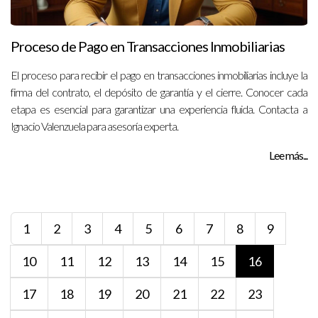
Proceso de Pago en Transacciones Inmobiliarias
El proceso para recibir el pago en transacciones inmobiliarias incluye la
firma del contrato, el depósito de garantía y el cierre. Conocer cada
etapa es esencial para garantizar una experiencia fluida. Contacta a
Ignacio Valenzuela para asesoría experta.
Lee más...
1
2
3
4
5
6
7
8
9
10
11
12
13
14
15
16
17
18
19
20
21
22
23