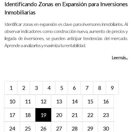
Identificando Zonas en Expansión para Inversiones
Inmobiliarias
Identificar zonas en expansión es clave para inversores inmobiliarios. Al
observar indicadores como construcción nueva, aumento de precios y
llegada de inversiones, se pueden anticipar tendencias del mercado.
Aprende a analizarlos y maximiza tu rentabilidad.
Lee más...
1
2
3
4
5
6
7
8
9
10
11
12
13
14
15
16
17
18
19
20
21
22
23
24
25
26
27
28
29
30