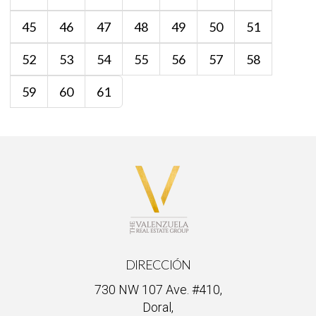
45
46
47
48
49
50
51
52
53
54
55
56
57
58
59
60
61
DIRECCIÓN
730 NW 107 Ave. #410,
Doral,