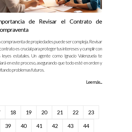
mportancia de Revisar el Contrato de
ompraventa
 compraventa de propiedades puede ser compleja. Revisar
 contrato es crucial para proteger tus intereses y cumplir con
s leyes estatales. Un agente como Ignacio Valenzuela te
iará en este proceso, asegurando que todo esté en orden y
itando problemas futuros.
Lee más...
7
18
19
20
21
22
23
39
40
41
42
43
44