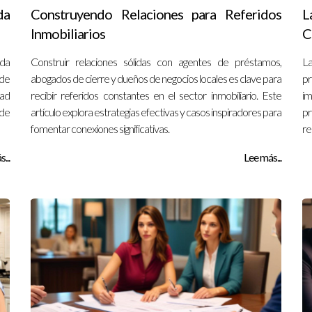
da
Construyendo Relaciones para Referidos
L
Inmobiliarios
C
ida
Construir relaciones sólidas con agentes de préstamos,
La
nde
abogados de cierre y dueños de negocios locales es clave para
pr
ad
recibir referidos constantes en el sector inmobiliario. Este
im
 de
artículo explora estrategias efectivas y casos inspiradores para
pr
fomentar conexiones significativas.
re
...
Lee más...