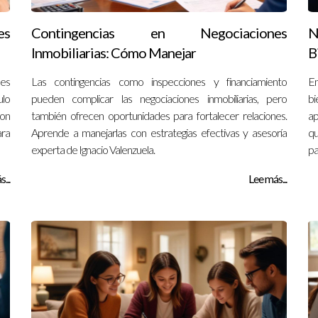
es
Contingencias en Negociaciones
N
Inmobiliarias: Cómo Manejar
B
les
Las contingencias como inspecciones y financiamiento
En
ulo
pueden complicar las negociaciones inmobiliarias, pero
bi
con
también ofrecen oportunidades para fortalecer relaciones.
ap
ara
Aprende a manejarlas con estrategias efectivas y asesoría
qu
experta de Ignacio Valenzuela.
pa
...
Lee más...