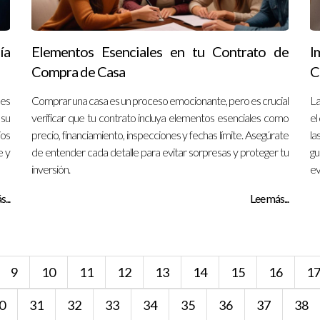
ía
Elementos Esenciales en tu Contrato de
I
Compra de Casa
C
 es
Comprar una casa es un proceso emocionante, pero es crucial
La
 su
verificar que tu contrato incluya elementos esenciales como
el
jos
precio, financiamiento, inspecciones y fechas límite. Asegúrate
la
e y
de entender cada detalle para evitar sorpresas y proteger tu
gu
inversión.
ev
...
Lee más...
9
10
11
12
13
14
15
16
1
0
31
32
33
34
35
36
37
38