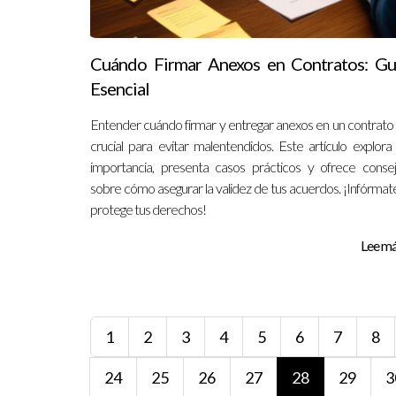
Cuándo Firmar Anexos en Contratos: Gu
Esencial
Entender cuándo firmar y entregar anexos en un contrato
crucial para evitar malentendidos. Este artículo explora
importancia, presenta casos prácticos y ofrece conse
sobre cómo asegurar la validez de tus acuerdos. ¡Infórmat
protege tus derechos!
Lee más
1
2
3
4
5
6
7
8
24
25
26
27
28
29
3