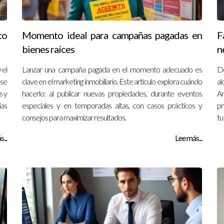
to
Momento ideal para campañas pagadas en
F
bienes raíces
n
 el
Lanzar una campaña pagada en el momento adecuado es
D
 se
clave en el marketing inmobiliario. Este artículo explora cuándo
al
s y
hacerlo: al publicar nuevas propiedades, durante eventos
A
ias
especiales y en temporadas altas, con casos prácticos y
pr
consejos para maximizar resultados.
tu
...
Lee más...