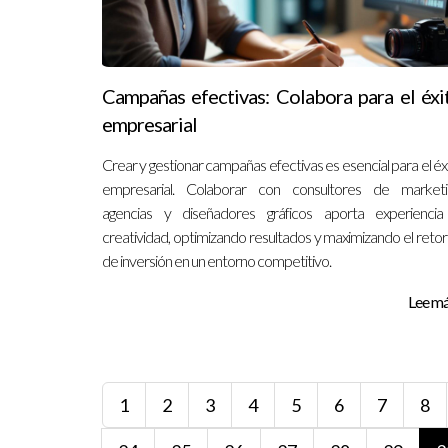
Campañas efectivas: Colabora para el éxi
empresarial
Crear y gestionar campañas efectivas es esencial para el éx
empresarial. Colaborar con consultores de marketi
agencias y diseñadores gráficos aporta experienci
creatividad, optimizando resultados y maximizando el reto
de inversión en un entorno competitivo.
Lee más
1
2
3
4
5
6
7
8