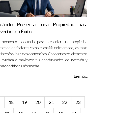
uándo Presentar una Propiedad para
nvertir con Éxito
l momento adecuado para presentar una propiedad
pende de factores como el análisis del mercado, las tasas
 interés y los ciclos económicos. Conocer estos elementos
 ayudará a maximizar tus oportunidades de inversión y
mar decisiones informadas.
Lee más...
7
18
19
20
21
22
23