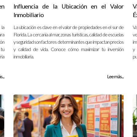
en
Influencia de la Ubicación en el Valor
V
Inmobiliario
É
 la
La ubicación es clave en el valor de propiedades en el sur de
Va
ara
Florida. La cercanía al mar, zonas turísticas, calidad de escuelas
ve
ión
y seguridad son factores determinantes que impactan precios
im
 tu
y calidad de vida. Conoce cómo maximizar tu inversión
y 
ría
inmobiliaria.
pu
...
Lee más...