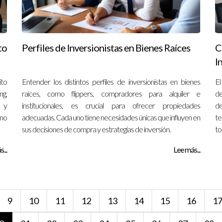
to
Perfiles de Inversionistas en Bienes Raíces
C
I
ito
Entender los distintos perfiles de inversionistas en bienes
E
ng,
raíces, como flippers, compradores para alquiler e
de
a y
institucionales, es crucial para ofrecer propiedades
de
rno
adecuadas. Cada uno tiene necesidades únicas que influyen en
te
sus decisiones de compra y estrategias de inversión.
to
...
Lee más...
9
10
11
12
13
14
15
16
1