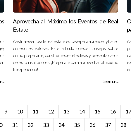
os
Aprovecha al Máximo los Eventos de Real
O
Estate
p
vos
Asistir a eventos de real estate es clave para aprender y hacer
As
e,
conexiones valiosas. Este artículo ofrece consejos sobre
pr
sos
cómo prepararte, construir redes efectivas y presenta casos
ca
en
de éxito inspiradores. ¡Prepárate para aprovechar al máximo
ex
tu experiencia!
en
...
Lee más...
9
10
11
12
13
14
15
16
1
0
31
32
33
34
35
36
37
38