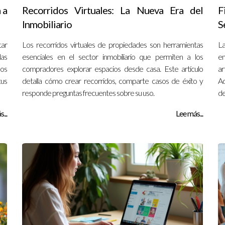
 a
Recorridos Virtuales: La Nueva Era del
F
Inmobiliario
S
tar
Los recorridos virtuales de propiedades son herramientas
La
las
esenciales en el sector inmobiliario que permiten a los
em
sos
compradores explorar espacios desde casa. Este artículo
ar
tus
detalla cómo crear recorridos, comparte casos de éxito y
Ad
responde preguntas frecuentes sobre su uso.
de
...
Lee más...