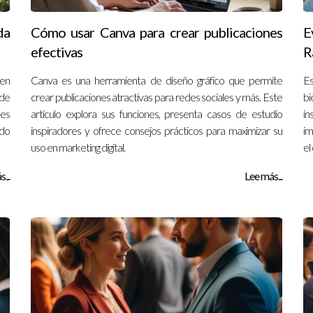
da
Cómo usar Canva para crear publicaciones
E
efectivas
R
 en
Canva es una herramienta de diseño gráfico que permite
Es
 de
crear publicaciones atractivas para redes sociales y más. Este
bi
nes
artículo explora sus funciones, presenta casos de estudio
in
ndo
inspiradores y ofrece consejos prácticos para maximizar su
im
uso en marketing digital.
el
...
Lee más...