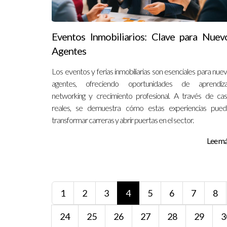
Eventos Inmobiliarios: Clave para Nuev
Agentes
Los eventos y ferias inmobiliarias son esenciales para nue
agentes, ofreciendo oportunidades de aprendizaj
networking y crecimiento profesional. A través de ca
reales, se demuestra cómo estas experiencias pued
transformar carreras y abrir puertas en el sector.
Lee más
1
2
3
4
5
6
7
8
24
25
26
27
28
29
3