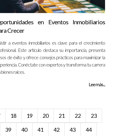
portunidades en Eventos Inmobiliarios
ara Crecer
istir a eventos inmobiliarios es clave para el crecimiento
ofesional. Este artículo destaca su importancia, presenta
sos de éxito y ofrece consejos prácticos para maximizar la
periencia. Conéctate con expertos y transforma tu carrera
 bienes raíces.
Lee más...
7
18
19
20
21
22
23
39
40
41
42
43
44