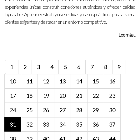
experiencias únicas, construir conexiones auténticas y ofrecer calidad
inigualable. Aprende estrategias efectivas y casos prácticos para atraer a
clientes exigentes y destacar en un entorno competitivo.
Lee más...
1
2
3
4
5
6
7
8
9
10
11
12
13
14
15
16
17
18
19
20
21
22
23
24
25
26
27
28
29
30
31
32
33
34
35
36
37
38
39
40
41
42
43
44