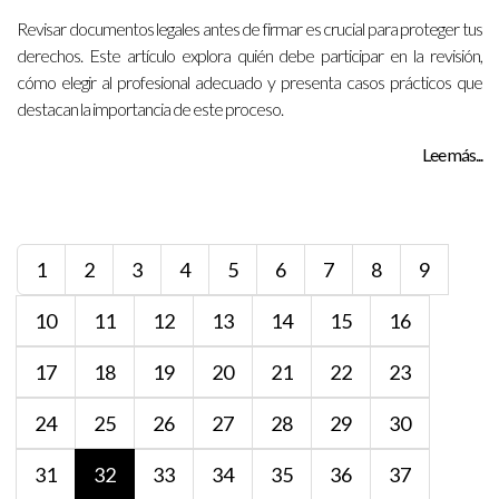
Revisar documentos legales antes de firmar es crucial para proteger tus
derechos. Este artículo explora quién debe participar en la revisión,
cómo elegir al profesional adecuado y presenta casos prácticos que
destacan la importancia de este proceso.
Lee más...
1
2
3
4
5
6
7
8
9
10
11
12
13
14
15
16
17
18
19
20
21
22
23
24
25
26
27
28
29
30
31
32
33
34
35
36
37