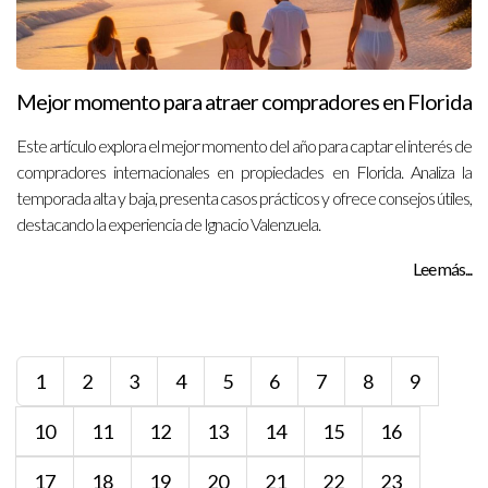
Mejor momento para atraer compradores en Florida
Este artículo explora el mejor momento del año para captar el interés de
compradores internacionales en propiedades en Florida. Analiza la
temporada alta y baja, presenta casos prácticos y ofrece consejos útiles,
destacando la experiencia de Ignacio Valenzuela.
Lee más...
1
2
3
4
5
6
7
8
9
10
11
12
13
14
15
16
17
18
19
20
21
22
23