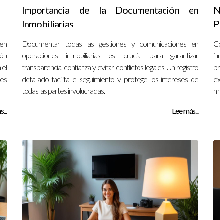
Importancia de la Documentación en
N
Inmobiliarias
P
ben
Documentar todas las gestiones y comunicaciones en
Co
ión
operaciones inmobiliarias es crucial para garantizar
in
 el
transparencia, confianza y evitar conflictos legales. Un registro
pr
des
detallado facilita el seguimiento y protege los intereses de
ex
todas las partes involucradas.
ma
...
Lee más...