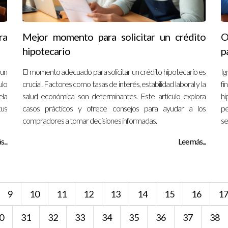
ra
Mejor momento para solicitar un crédito
O
hipotecario
p
 un
El momento adecuado para solicitar un crédito hipotecario es
Ig
ulo
crucial. Factores como tasas de interés, estabilidad laboral y la
fi
ela
salud económica son determinantes. Este artículo explora
hi
tus
casos prácticos y ofrece consejos para ayudar a los
pe
compradores a tomar decisiones informadas.
se
...
Lee más...
9
10
11
12
13
14
15
16
1
0
31
32
33
34
35
36
37
38