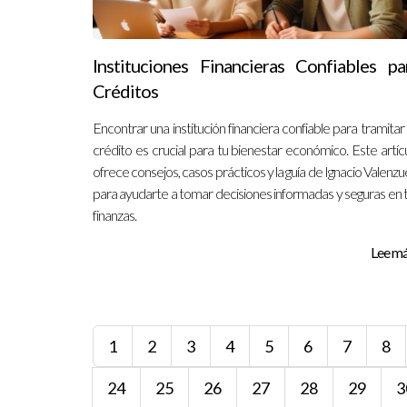
Instituciones Financieras Confiables pa
Créditos
Encontrar una institución financiera confiable para tramitar
crédito es crucial para tu bienestar económico. Este artíc
ofrece consejos, casos prácticos y la guía de Ignacio Valenzu
para ayudarte a tomar decisiones informadas y seguras en 
finanzas.
Lee más
1
2
3
4
5
6
7
8
24
25
26
27
28
29
3