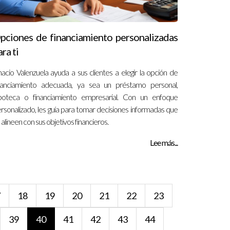
pciones de financiamiento personalizadas
ara ti
nacio Valenzuela ayuda a sus clientes a elegir la opción de
nanciamiento adecuada, ya sea un préstamo personal,
poteca o financiamiento empresarial. Con un enfoque
rsonalizado, les guía para tomar decisiones informadas que
 alineen con sus objetivos financieros.
Lee más...
7
18
19
20
21
22
23
39
40
41
42
43
44