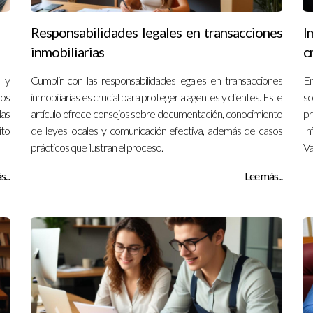
Responsabilidades legales en transacciones
I
inmobiliarias
c
s y
Cumplir con las responsabilidades legales en transacciones
En
los
inmobiliarias es crucial para proteger a agentes y clientes. Este
so
las
artículo ofrece consejos sobre documentación, conocimiento
pr
ito
de leyes locales y comunicación efectiva, además de casos
In
prácticos que ilustran el proceso.
Va
...
Lee más...