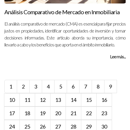
Análisis Comparativo de Mercado en Inmobiliaria
El análisis comparativo de mercado (CMA) es esencial para fijar precios
justos en propiedades, identificar oportunidades de inversión y tomar
decisiones informadas. Este artículo aborda su importancia, cómo
llevarlo a cabo y los beneficios que aporta en el ámbito inmobiliario.
Lee más...
1
2
3
4
5
6
7
8
9
10
11
12
13
14
15
16
17
18
19
20
21
22
23
24
25
26
27
28
29
30