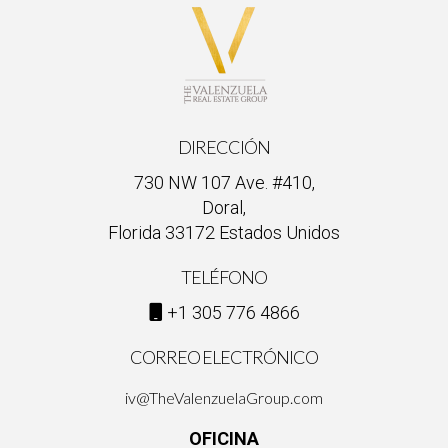
DIRECCIÓN
730 NW 107 Ave. #410,
Doral,
Florida 33172 Estados Unidos
TELÉFONO
+1 305 776 4866
CORREO ELECTRÓNICO
iv@TheValenzuelaGroup.com
OFICINA