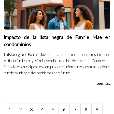
Impacto de la lista negra de Fannie Mae en
condominios
La lista negra de Fannie Mae afecta la compra de condominios, limitando
el financiamiento y disminuyendo su valor de reventa. Conocer su
impacto es crucial para los compradores. Informarse y evaluar opciones
puede ayudar a evitar problemas en el futuro.
Lee más...
1
2
3
4
5
6
7
8
9