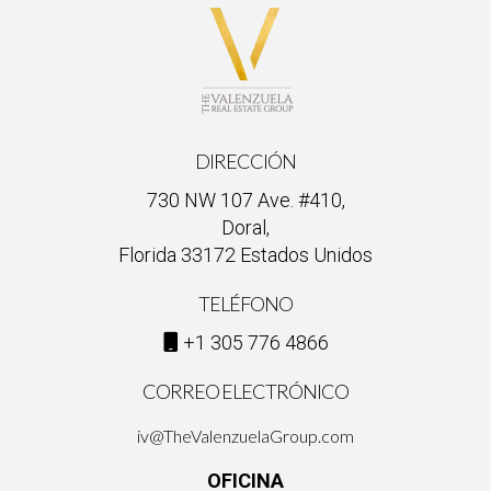
DIRECCIÓN
730 NW 107 Ave. #410,
Doral,
Florida 33172 Estados Unidos
TELÉFONO
+1 305 776 4866
CORREO ELECTRÓNICO
iv@TheValenzuelaGroup.com
OFICINA