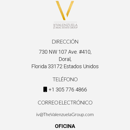
DIRECCIÓN
730 NW 107 Ave. #410,
Doral,
Florida 33172 Estados Unidos
TELÉFONO
+1 305 776 4866
CORREO ELECTRÓNICO
iv@TheValenzuelaGroup.com
OFICINA