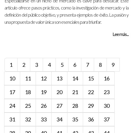
Especializarse en un nicho de mercado es clave para destacar. Este
artículo ofrece pasos prácticos, como la investigación de mercado y la
definición del público objetivo, y presenta ejemplos de éxito. La pasión y
una propuesta de valor única son esenciales para triunfar.
Lee más...
1
2
3
4
5
6
7
8
9
10
11
12
13
14
15
16
17
18
19
20
21
22
23
24
25
26
27
28
29
30
31
32
33
34
35
36
37