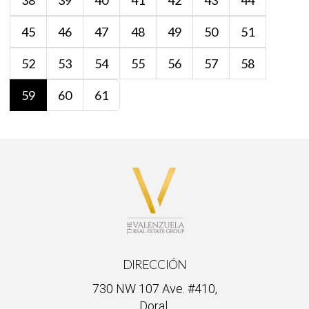
38
39
40
41
42
43
44
45
46
47
48
49
50
51
52
53
54
55
56
57
58
59
60
61
DIRECCIÓN
730 NW 107 Ave. #410,
Doral,