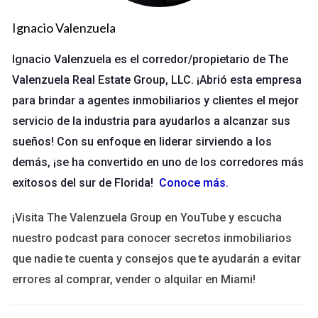
puede enfocarse en sus fortalezas específicas, ya sea
marketing, negociación o atención al cliente.
Ignacio Valenzuela
Reducción del tiempo de cierre:
Con múltiples personas
trabajando en una transacción, el proceso se acelera
Ignacio Valenzuela es el corredor/propietario de The
significativamente.
Valenzuela Real Estate Group, LLC. ¡Abrió esta empresa
Apoyo emocional:
El trabajo en equipo proporciona un
para brindar a agentes inmobiliarios y clientes el mejor
sistema de apoyo que puede ser crucial durante
momentos difíciles.
servicio de la industria para ayudarlos a alcanzar sus
Mejor atención al cliente:
Los equipos pueden ofrecer
sueños! Con su enfoque en liderar sirviendo a los
un servicio más personalizado y rápido, lo que resulta en
demás, ¡se ha convertido en uno de los corredores más
una mayor satisfacción del cliente.
Innovación constante:
La colaboración fomenta la
exitosos del sur de Florida!
Conoce más
.
creatividad y la innovación, permitiendo que surjan
nuevas ideas y enfoques.
¡Visita The Valenzuela Group en YouTube y escucha
nuestro podcast para conocer secretos inmobiliarios
Estudios de Caso
que nadie te cuenta y consejos que te ayudarán a evitar
Caso 1: El Equipo XYZ
errores al comprar, vender o alquilar en Miami!
El Equipo XYZ es un grupo de cinco agentes con diferentes