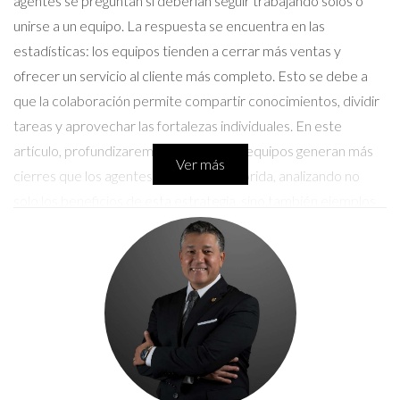
agentes se preguntan si deberían seguir trabajando solos o
unirse a un equipo. La respuesta se encuentra en las
estadísticas: los equipos tienden a cerrar más ventas y
ofrecer un servicio al cliente más completo. Esto se debe a
que la colaboración permite compartir conocimientos, dividir
tareas y aprovechar las fortalezas individuales. En este
artículo, profundizaremos en cómo los equipos generan más
Ver más
cierres que los agentes solitarios en Florida, analizando no
solo los beneficios de esta estrategia, sino también ejemplos
concretos que ilustran su efectividad.
Beneficios de Trabajar en Equipo
Trabajar en equipo tiene múltiples beneficios que van más allá
de simplemente sumar esfuerzos. Aquí te presentamos
algunos de los más destacados:
Mayor especialización:
Cada miembro del equipo