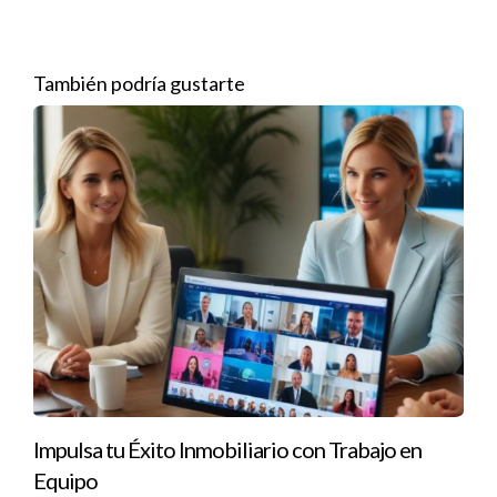
especialidades en el área de Miami. Al unirse, lograron
aumentar su tasa de cierre en un 40% en solo un año. Cada
miembro aporta su conocimiento único; por ejemplo, uno se
También podría gustarte
especializa en propiedades comerciales mientras que otro se
enfoca en residencias familiares. Esta diversidad les permite
atender una amplia gama de clientes y necesidades. Además,
han implementado un sistema de seguimiento compartido
que les ayuda a mantener a todos informados sobre cada
transacción.
Caso 2: La Alianza ABC
La Alianza ABC es otro ejemplo exitoso. Este equipo
comenzó como un grupo pequeño pero ha crecido
rápidamente debido a su enfoque colaborativo. Al dividirse las
tareas administrativas y operativas, cada agente puede
Impulsa tu Éxito Inmobiliario con Trabajo en
concentrarse más en lo que realmente importa: cerrar
Equipo
ventas. En su primer año juntos, lograron triplicar sus ingresos