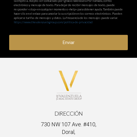
la empresa. Acepto ser contactado por Ignacio Valenzuela Por llamada, correo
electrónico y mensaje de texto. Para dejar de recibir mensajes de texto, puede
responder «stop» en cualquier momento o «help» para obtener ayuda. También puede
hacer clic en el enlace para cancelar la suscripción en los correos electrónicos. Pueden
aplicarse tarifas de mensajes y datos. La frecuencia de los mensajes puede variar.
https://www.thevalenzuelagroup.com/politica-de-privacidad
Enviar
DIRECCIÓN
730 NW 107 Ave. #410,
Doral,