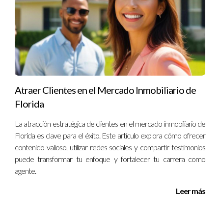
Preguntas Frecuentes
¿Cuáles son las ventajas principales de trabajar en
equipo?
Las ventajas incluyen mayor especialización, reducción del
tiempo de cierre y mejor atención al cliente.
Atraer Clientes en el Mercado Inmobiliario de
¿Cómo puedo encontrar un buen equipo para
Florida
unirme?
Investiga grupos locales y asiste a eventos del sector
La atracción estratégica de clientes en el mercado inmobiliario de
inmobiliario para conocer a otros profesionales.
Florida es clave para el éxito. Este artículo explora cómo ofrecer
contenido valioso, utilizar redes sociales y compartir testimonios
¿Es difícil adaptarse a trabajar en equipo después
puede transformar tu enfoque y fortalecer tu carrera como
de haber sido agente solitario?
agente.
Puede ser un cambio significativo, pero muchos encuentran
Leer más
que el apoyo emocional y profesional compensa cualquier
dificultad inicial.