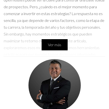
de prospectos. Pero, ¿cuándo es el mejor momento para
comenzar a invertir en estas estrategias? La respuesta no es
sencilla, ya que depende de varios factores, como la etapa de
tu carrera, la temporada del año y tus objetivos personales.
Sin embargo, hay momentos estratégicos que pueden
maximizar tu retorno de inversión. En este artículo,
Ver más
exploraremos esos momentos y te daremos herramientas
prácticas para que puedas tomar decisiones informadas.
¿Cuándo es el mejor momento para
invertir?
Entender cuándo invertir en marketing básico puede ser un
desafío. Vamos a desglosar cada uno de estos elementos
esenciales.
Tarjetas de presentación