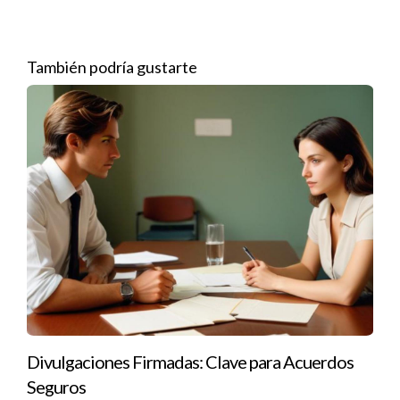
es durante las temporadas altas del mercado inmobiliario, que
suelen coincidir con la primavera y el verano.
También podría gustarte
Primavera: Las familias suelen buscar nuevas casas
antes del inicio del nuevo año escolar.
Verano: Muchas personas tienen más tiempo libre y
están más dispuestas a explorar opciones.
Además, no subestimes la importancia de mantener una
presencia constante durante todo el año. Publicar contenido
relevante y atractivo te ayudará a mantenerte en la mente de
tus seguidores.
Open houses
Los open houses son una excelente manera de atraer
prospectos interesados. El mejor momento para organizarlos
Divulgaciones Firmadas: Clave para Acuerdos
es durante los fines de semana soleados, especialmente en
Seguros
primavera y verano.