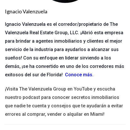
Las tarjetas de presentación son una herramienta clásica
Ignacio Valenzuela
pero poderosa. La mejor época para invertir en ellas suele ser
al inicio de cada año o cuando asistes a eventos importantes
Ignacio Valenzuela es el corredor/propietario de The
del sector.
Valenzuela Real Estate Group, LLC. ¡Abrió esta empresa
para brindar a agentes inmobiliarios y clientes el mejor
Al principio del año: Es un momento ideal para actualizar
servicio de la industria para ayudarlos a alcanzar sus
tu imagen profesional y hacerte notar.
Eventos del sector: Participar en ferias o conferencias
sueños! Con su enfoque en liderar sirviendo a los
te permite distribuir tus tarjetas a un público interesado.
demás, ¡se ha convertido en uno de los corredores más
Recuerda que una tarjeta bien diseñada puede dejar una
exitosos del sur de Florida!
Conoce más
.
impresión duradera. Según <a>estudios recientes</a>, las
¡Visita The Valenzuela Group en YouTube y escucha
personas recuerdan mejor la información cuando la reciben
nuestro podcast para conocer secretos inmobiliarios
en formato físico.
que nadie te cuenta y consejos que te ayudarán a evitar
Redes sociales
errores al comprar, vender o alquilar en Miami!
Las redes sociales son cruciales para conectar con
potenciales clientes. El mejor momento para invertir en ellas