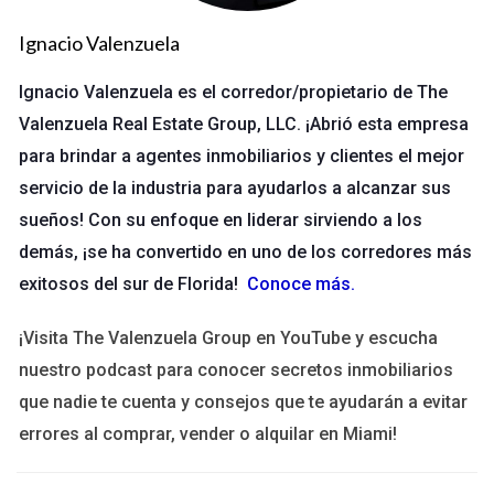
estado es investigar las opciones disponibles. Puedes
comenzar buscando en línea o consultando con instituciones
Ignacio Valenzuela
educativas locales. Recuerda que no todos los cursos son
Ignacio Valenzuela es el corredor/propietario de The
iguales; algunos pueden ofrecer certificaciones que son más
Valenzuela Real Estate Group, LLC. ¡Abrió esta empresa
valoradas en ciertas industrias. Cita clave:
para brindar a agentes inmobiliarios y clientes el mejor
servicio de la industria para ayudarlos a alcanzar sus
“La educación es el pasaporte hacia el futuro,
sueños! Con su enfoque en liderar sirviendo a los
porque mañana pertenece a aquellos que se
preparan para él hoy.” - Malcolm X
demás, ¡se ha convertido en uno de los corredores más
exitosos del sur de Florida!
Conoce más
.
Al investigar, considera factores como:
¡Visita The Valenzuela Group en YouTube y escucha
Reputación de la institución.
nuestro podcast para conocer secretos inmobiliarios
Opiniones de exalumnos.
que nadie te cuenta y consejos que te ayudarán a evitar
Contenido del curso y su relevancia.
errores al comprar, vender o alquilar en Miami!
Costo y opciones de financiamiento.
Verificación de Aprobación Estatal