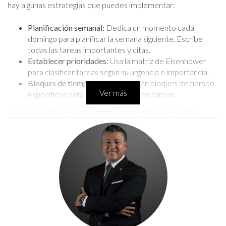
hay algunas estrategias que puedes implementar:
Planificación semanal:
Dedica un momento cada
domingo para planificar la semana siguiente. Escribe
todas las tareas importantes y citas.
Establecer prioridades:
Usa la matriz de Eisenhower
para clasificar tareas según su urgencia e importancia.
Bloques de tiempo:
Divide tu día en bloques de tiempo
Ver más
específicos para diferentes tipos de tareas.
A continuación, veamos algunos casos reales que ilustran
cómo estas estrategias se pueden aplicar en la práctica.
LLÁMAME AHORA
Caso de Estudio 1: Emprendedor Local
Conocí a Carlos, un emprendedor en el sector turístico. Antes
de organizar su semana, se sentía abrumado por las demandas
diarias. Ahora utiliza un calendario digital donde anota todos