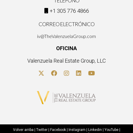
TELÉFONO
+1 305 776 4866
CORREO ELECTRÓNICO
iv@TheValenzuelaGroup.com
OFICINA
Valenzuela Real Estate Group, LLC
Volver arriba
|
Twitter
|
Facebook
|
Instagram
|
Linkedin
|
YouTube
|