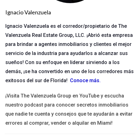
sus compromisos y establece bloques de tiempo para
Ignacio Valenzuela
trabajar en su negocio. Esto le ha permitido aumentar su
productividad y reducir el estrés.
Ignacio Valenzuela es el corredor/propietario de The
Valenzuela Real Estate Group, LLC. ¡Abrió esta empresa
Caso de Estudio 2: Freelance Creativo
para brindar a agentes inmobiliarios y clientes el mejor
Ana, una diseñadora gráfica freelance, enfrentaba dificultades
servicio de la industria para ayudarlos a alcanzar sus
para equilibrar múltiples proyectos. Adoptó la técnica
sueños! Con su enfoque en liderar sirviendo a los
Pomodoro, trabajando en intervalos cortos seguidos de
demás, ¡se ha convertido en uno de los corredores más
descansos breves. Esto no solo mejoró su enfoque sino que
exitosos del sur de Florida!
Conoce más
.
también incrementó su creatividad al darle espacio para
despejar su mente.
¡Visita The Valenzuela Group en YouTube y escucha
nuestro podcast para conocer secretos inmobiliarios
Caso de Estudio 3: Profesional Corporativo
que nadie te cuenta y consejos que te ayudarán a evitar
Juan trabaja en una empresa multinacional y solía sentirse
errores al comprar, vender o alquilar en Miami!
atrapado por reuniones constantes. Comenzó a definir días
específicos para reuniones y días sin interrupciones. Este