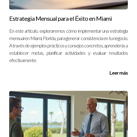
mejor, no dudes en contactarme.
Estrategia Mensual para el Éxito en Miami
Ignacio Valenzuela es un experto en productividad personal
con años de experiencia ayudando a profesionales en Miami a
En este artículo, exploraremos cómo implementar una estrategia
optimizar su tiempo. Si quieres mejorar tu organización
mensual en Miami, Florida, para generar consistencia en tu negocio.
semanal o tienes dudas específicas, estaré encantado de
A través de ejemplos prácticos y consejos concretos, aprenderás a
ayudarte. Contáctame al +13057764866.
establecer metas, planificar actividades y evaluar resultados
efectivamente.
Leer más