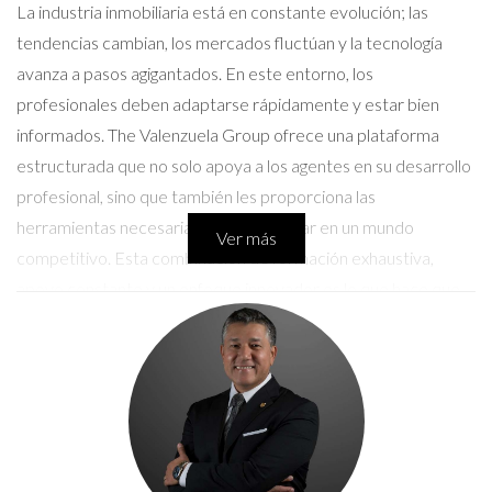
La industria inmobiliaria está en constante evolución; las
tendencias cambian, los mercados fluctúan y la tecnología
avanza a pasos agigantados. En este entorno, los
profesionales deben adaptarse rápidamente y estar bien
informados. The Valenzuela Group ofrece una plataforma
estructurada que no solo apoya a los agentes en su desarrollo
profesional, sino que también les proporciona las
herramientas necesarias para prosperar en un mundo
Ver más
competitivo. Esta combinación de formación exhaustiva,
apoyo constante y un enfoque innovador es lo que hace que
este grupo sea un aliado invaluable en la carrera inmobiliaria.
Oportunidades de Crecimiento
Profesional
Uno de los principales atractivos de unirse a The Valenzuela
Group es la vasta gama de oportunidades de crecimiento