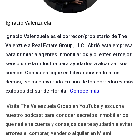
profesional. Desde el primer día, los agentes pueden acceder
a una red de contactos que incluye a otros profesionales
experimentados en el sector. Esto genera un entorno
Ignacio Valenzuela
colaborativo que fomenta el aprendizaje y el intercambio de
Ignacio Valenzuela es el corredor/propietario de The
ideas.
Valenzuela Real Estate Group, LLC. ¡Abrió esta empresa
Networking Activo
para brindar a agentes inmobiliarios y clientes el mejor
La importancia del networking en el sector inmobiliario no
servicio de la industria para ayudarlos a alcanzar sus
puede subestimarse. The Valenzuela Group organiza eventos
sueños! Con su enfoque en liderar sirviendo a los
periódicos, donde los agentes pueden interactuar con
demás, ¡se ha convertido en uno de los corredores más
posibles clientes y otros profesionales del sector. Esta es una
exitosos del sur de Florida!
Conoce más
.
excelente oportunidad para construir relaciones, aumentar su
¡Visita The Valenzuela Group en YouTube y escucha
visibilidad en el mercado y establecer conexiones que podrían
nuestro podcast para conocer secretos inmobiliarios
traducirse en futuras transacciones.
que nadie te cuenta y consejos que te ayudarán a evitar
Formación Continua y Recursos
errores al comprar, vender o alquilar en Miami!