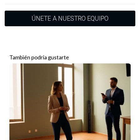
La formación es un pilar fundamental en la carrera inmobiliaria.
The Valenzuela Group se destaca por su compromiso con la
ÚNETE A NUESTRO EQUIPO
formación continua, ofreciendo talleres, cursos en línea y
seminarios presenciales que abarcan una amplia gama de
temas. Desde la negociación efectiva hasta las tendencias del
mercado actual, estas sesiones están diseñadas para equipar
a los agentes con las últimas herramientas y conocimientos.
También podría gustarte
Capacitación Personalizada
La capacitación personalizada es un enfoque distintivo de The
Valenzuela Group. Reconociendo que cada agente tiene
diferentes niveles de experiencia y áreas de interés, el grupo
ofrece programas adaptados a las necesidades individuales.
Esta estrategia permite que todos, desde principiantes hasta
veteranos, encuentren valor en la formación recibida.
Soporte y Mentoría