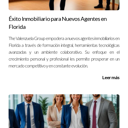
Además de la capacitación, el soporte que brinda The
Valenzuela Group es fundamental para el crecimiento de los
Éxito Inmobiliario para Nuevos Agentes en
agentes. Cada nuevo miembro se empareja con un mentor
Florida
experimentado que ofrecen orientación y consejo en tiempo
The Valenzuela Group empodera a nuevos agentes inmobiliarios en
real. Esta relación no solo ayuda a acelerar el proceso de
Florida a través de formación integral, herramientas tecnológicas
aprendizaje, sino que también crea un sentido de comunidad y
avanzadas y un ambiente colaborativo. Su enfoque en el
pertenencia.
crecimiento personal y profesional les permite prosperar en un
mercado competitivo y en constante evolución.
Desarrollo de Habilidades
Leer más
A través de la mentoría, los agentes pueden desarrollar
habilidades prácticas que son esenciales en la industria. Este
enfoque de aprendizaje basado en la experiencia permite a
los agentes experimentar situaciones reales en un entorno
controlado, lo que aumenta la confianza y la capacidad para
manejar desafíos futuros.