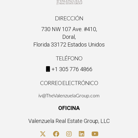
agentes?
Sí, organizamos eventos de networking y seminarios
DIRECCIÓN
regularmente, que son excelentes oportunidades para
730 NW 107 Ave. #410,
aprender y conectarse con otros profesionales del sector.
Doral,
Florida 33172 Estados Unidos
TELÉFONO
+1 305 776 4866
CORREO ELECTRÓNICO
iv@TheValenzuelaGroup.com
OFICINA
Valenzuela Real Estate Group, LLC