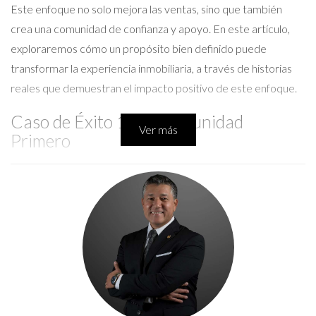
Este enfoque no solo mejora las ventas, sino que también
crea una comunidad de confianza y apoyo. En este artículo,
exploraremos cómo un propósito bien definido puede
transformar la experiencia inmobiliaria, a través de historias
reales que demuestran el impacto positivo de este enfoque.
Caso de Éxito 1: La Comunidad
Ver más
Primero
Un ejemplo notable es el equipo "Viviendas con Corazón", que
ha centrado su misión en revitalizar comunidades
desfavorecidas en Florida. Al enfocarse en la rehabilitación de
viviendas y la creación de espacios comunitarios, han logrado
no solo vender casas, sino también construir un sentido de
pertenencia entre los residentes. A través de eventos
comunitarios y programas educativos, han empoderado a las
familias para que se conviertan en agentes activos del cambio