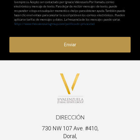
la empresa. Acepto ser contactado por Ignacio Valenzuela Por llamada, correo
electrónico y mensaje de texto. Para dejar de recibir mensajes de texto, puede
responder «stop» en cualquier momento o «help» para obtener ayuda. También puede
hacer clic en el enlace para cancelar la suscripción en los correos electrónicos. Pueden
aplicarse tarifas de mensajes y datos. La frecuencia de los mensajes puede variar.
https://www.thevalenzuelagroup.com/politica-de-privacidad
Enviar
DIRECCIÓN
730 NW 107 Ave. #410,
Doral,