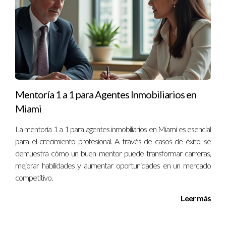
con propósito?
Busca agentes que compartan tus valores e intereses.
Pregunta sobre su enfoque hacia la comunidad y cómo
planean ayudarte durante el proceso.
¿Por qué es importante tener un propósito claro
en el negocio inmobiliario?
Mentoría 1 a 1 para Agentes Inmobiliarios en
Un propósito claro ayuda a construir confianza y lealtad entre
Miami
los clientes. Además, fomenta una cultura empresarial positiva
y motivadora.
La mentoría 1 a 1 para agentes inmobiliarios en Miami es esencial
para el crecimiento profesional. A través de casos de éxito, se
¿Qué beneficios trae trabajar con un equipo
demuestra cómo un buen mentor puede transformar carreras,
enfocado en la sostenibilidad?
mejorar habilidades y aumentar oportunidades en un mercado
competitivo.
Trabajar con un equipo sostenible no solo contribuye al
bienestar del planeta, sino que también puede resultar en
Leer más
ahorros a largo plazo gracias a la eficiencia energética y otras
prácticas responsables.