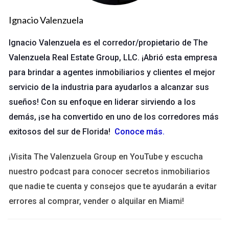
en sus vecindarios. Este enfoque ha llevado a un aumento
Ignacio Valenzuela
significativo en la satisfacción del cliente y ha generado
referencias constantes, lo que demuestra que cuando se
Ignacio Valenzuela es el corredor/propietario de The
prioriza el bienestar comunitario, todos ganan.
Valenzuela Real Estate Group, LLC. ¡Abrió esta empresa
Caso de Éxito 2: Innovación Sostenible
para brindar a agentes inmobiliarios y clientes el mejor
servicio de la industria para ayudarlos a alcanzar sus
Otro caso inspirador es el equipo "EcoHogar", que se
sueños! Con su enfoque en liderar sirviendo a los
especializa en propiedades sostenibles y eco-amigables. Su
demás, ¡se ha convertido en uno de los corredores más
propósito es no solo vender casas, sino también educar a los
exitosos del sur de Florida!
Conoce más
.
compradores sobre la importancia de vivir en armonía con el
medio ambiente. Al ofrecer talleres sobre eficiencia
¡Visita The Valenzuela Group en YouTube y escucha
energética y sostenibilidad, han creado una base de clientes
nuestro podcast para conocer secretos inmobiliarios
leales que valoran tanto la calidad del hogar como su impacto
que nadie te cuenta y consejos que te ayudarán a evitar
ambiental. Este enfoque ha resonado profundamente en una
errores al comprar, vender o alquilar en Miami!
sociedad cada vez más consciente del cambio climático,
posicionándolos como líderes en el sector inmobiliario