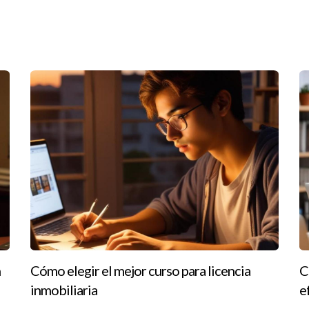
imentado.
as en tu investigación.
a propiedad a cambio de que el vendedor cubra algunos costos.
 cierre en diferentes escenarios, veamos tres casos prácticos que 
ado por adquirir tu primera casa. Has encontrado una propiedad pe
costos de cierre como honorarios del prestamista y tarifas de insp
, podrías negociar con el vendedor para que cubra algunas tarifas a
dedor que busca cerrar rápidamente una venta debido a circunstan
para atraer a más compradores potenciales. Esto podría incluir pagar
n
Cómo elegir el mejor curso para licencia
C
ategia puede hacer que tu oferta sea más atractiva en un mercado
inmobiliaria
e