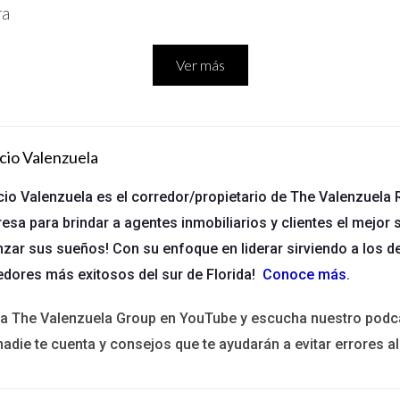
ra
Ver más
endedor
cio Valenzuela
ría de los costos relacionados con la obtención del préstamo y la i
cio Valenzuela es el corredor/propietario de The Valenzuela R
ciertos gastos, especialmente aquellos que son necesarios para co
esa para brindar a agentes inmobiliarios y clientes el mejor s
nzar sus sueños! Con su enfoque en liderar sirviendo a los d
re
edores más exitosos del sur de Florida!
Conoce más
.
costos de cierre es que son negociables. Esto significa que tant
o. Es fundamental tener una comunicación abierta y honesta durant
ita The Valenzuela Group en YouTube y escucha nuestro podc
nadie te cuenta y consejos que te ayudarán a evitar errores al