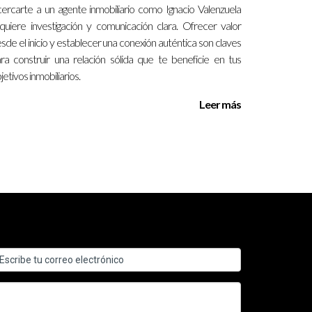
ercarte a un agente inmobiliario como Ignacio Valenzuela
ado en una casa que ha estado en el mercado
quiere investigación y comunicación clara. Ofrecer valor
 Esto no solo facilita la transacción sino que
sde el inicio y establecer una conexión auténtica son claves
ra construir una relación sólida que te beneficie en tus
jetivos inmobiliarios.
Leer más
mobiliaria. Ya seas comprador o vendedor, conocer
o. Recuerda que cada situación es única y
o manejar estos gastos. Si necesitas ayuda
quí]('/ecard') target=_blank; quien estará
os relacionados con la transacción.