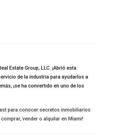
nspección de la propiedad. Sin embargo, el
eal Estate Group, LLC. ¡Abrió esta
mpletar la venta.
ervicio de la industria para ayudarlos a
emás, ¡se ha convertido en uno de los
o compradores como vendedores pueden discutir
e esta etapa.
ast para conocer secretos inmobiliarios
 comprar, vender o alquilar en Miami!