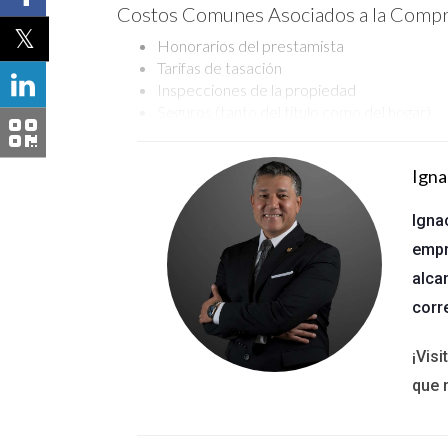
Costos Comunes Asociados a la Comp
Honorarios del prestamista
Tarifas de tasación
Inspecciones de la propiedad
Seguros (tanto del título como del hogar)
Impuestos sobre la propiedad
Responsabilidades del Comprador y V
Igna
Por lo general, el comprador suele asumir la mayo
Igna
vendedor también puede estar obligado a cubrir 
empr
alca
Negociación de Costos de Cier
corr
Uno de los aspectos más interesantes sobre los 
quién asumirá qué gastos antes de cerrar el trat
¡Vis
que 
Estrategias para Negociar Costos
Investiga los costos promedio en tu área.