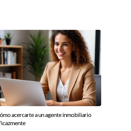
muestran diversas situaciones.
rfecta y estás listo para hacer una oferta. En
ección. Sin embargo, si el mercado es
dicionales.
cias personales. En este escenario, podrías
 por el seguro del título o incluso cubrir parte
ómo acercarte a un agente inmobiliario
 saturado.
ficazmente