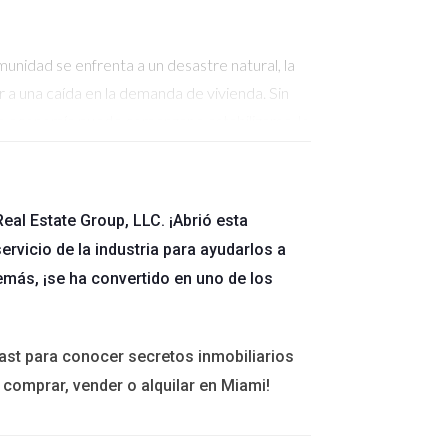
unidad se enfrenta a un desastre natural, la
a una caída en la demanda de vivienda. Sin
 economía puede comenzar a estabilizarse, lo
eal Estate Group, LLC. ¡Abrió esta
r la zona afectada debido al miedo o la
ervicio de la industria para ayudarlos a
bajos. Esta dinámica puede resultar en una
emás, ¡se ha convertido en uno de los
.
ast para conocer secretos inmobiliarios
r planes de reconstrucción y ofrecer incentivos
 comprar, vender o alquilar en Miami!
añadas, sino que también fomentan un entorno