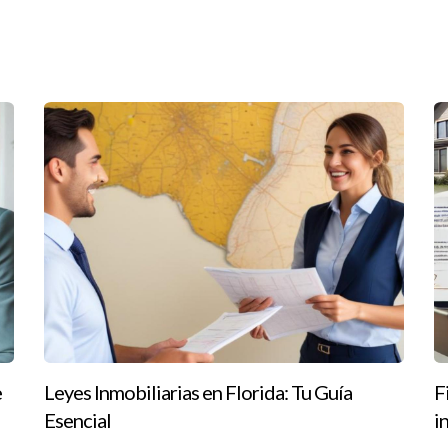
ón
 de recuperación, analizaremos tres casos emblemáticos donde el m
5, dejando miles de viviendas destruidas y una economía tambalea
 y privadas, así como al espíritu resiliente de sus habitantes, el m
remodeladas y vendidas a nuevos propietarios, lo que revitalizó b
uella profunda en su infraestructura y economía. No obstante, el 
cativas en vivienda social. Esto no solo ayudó a los afectados dire
ianza entre los compradores e inversores.
e
Leyes Inmobiliarias en Florida: Tu Guía
F
Esencial
i