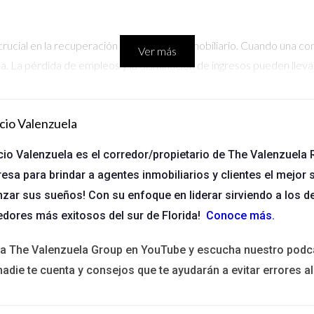
rucial en la recuperación del mercado inmobiliario. Cuando una com
Ver más
La pérdida de empleos y la disminución de ingresos pueden llevar 
 de recuperación y se generan nuevas oportunidades laborales, la
s.
cio Valenzuela
cio Valenzuela es el corredor/propietario de The Valenzuela R
nte. Tras un desastre, muchas personas pueden optar por abandona
esa para brindar a agentes inmobiliarios y clientes el mejor s
 pueden ver la oportunidad de adquirir propiedades a precios más 
nzar sus sueños! Con su enfoque en liderar sirviendo a los d
 medida que aumenta el interés por vivir en esas áreas nuevamente
edores más exitosos del sur de Florida!
Conoce más
.
ita The Valenzuela Group en YouTube y escucha nuestro podc
a revitalizar las zonas afectadas. Los gobiernos suelen implementa
nadie te cuenta y consejos que te ayudarán a evitar errores al
es. Estas iniciativas no solo ayudan a restaurar infraestructuras d
ario.