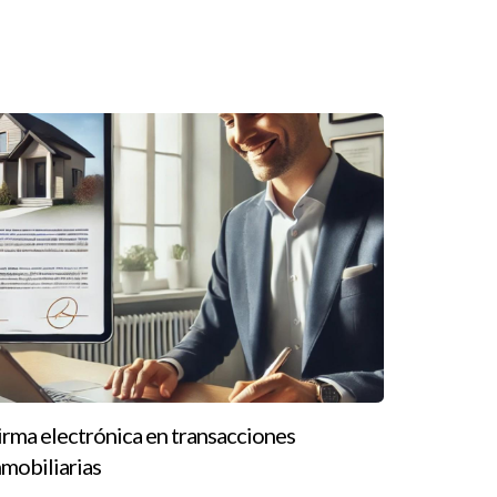
ercado inmobiliario logró recuperarse tras
nte. Sin embargo, con el paso del tiempo y
ercado inmobiliario comenzó a recuperarse. Las
arrios enteros y atrajo nuevamente a residentes
gobierno chileno implementó rápidamente un plan
ctamente por el desastre, sino que también
irma electrónica en transacciones
nmobiliarias