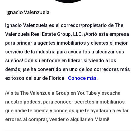
candidatos deben cumplir con las siguientes pautas
Ignacio Valenzuela
educativas:
Ignacio Valenzuela es el corredor/propietario de The
Graduación de una institución educativa acreditada.
Valenzuela Real Estate Group, LLC. ¡Abrió esta empresa
Completación de un programa de formación específico
relacionado con la carrera.
para brindar a agentes inmobiliarios y clientes el mejor
Obtención de un título o certificado reconocido a nivel
servicio de la industria para ayudarlos a alcanzar sus
estatal.
sueños! Con su enfoque en liderar sirviendo a los
Participación en cursos de educación continua, según lo
demás, ¡se ha convertido en uno de los corredores más
establecido por la junta correspondiente.
exitosos del sur de Florida!
Conoce más
.
Estos requisitos aseguran que los profesionales estén
equipados con las competencias necesarias para brindar
¡Visita The Valenzuela Group en YouTube y escucha
servicios de calidad y cumplir con las expectativas del sector.
nuestro podcast para conocer secretos inmobiliarios
Licencias específicas y sus requisitos
que nadie te cuenta y consejos que te ayudarán a evitar
errores al comprar, vender o alquilar en Miami!
Cada profesión en Florida tiene sus propios requisitos de
educación que pueden variar considerablemente. A