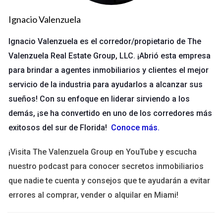
ofrecer un servicio más eficiente y personalizado. Desde
plataformas de gestión de clientes hasta herramientas de
Ignacio Valenzuela
marketing digital, la inversión constante en tecnología no solo
Ignacio Valenzuela es el corredor/propietario de The
optimiza los procesos internos, sino que también mejora la
Valenzuela Real Estate Group, LLC. ¡Abrió esta empresa
experiencia del cliente. La capacitación en el uso de estas
para brindar a agentes inmobiliarios y clientes el mejor
herramientas es continua, asegurando que cada agente esté
servicio de la industria para ayudarlos a alcanzar sus
preparado para enfrentar los desafíos del mercado de forma
sueños! Con su enfoque en liderar sirviendo a los
eficaz.
demás, ¡se ha convertido en uno de los corredores más
Atención Personalizada y Centrada en
exitosos del sur de Florida!
Conoce más
.
el Cliente
¡Visita The Valenzuela Group en YouTube y escucha
Una de las claves del éxito de The Valenzuela Group es su
nuestro podcast para conocer secretos inmobiliarios
enfoque en una atención al cliente excepcional. Cada agente
que nadie te cuenta y consejos que te ayudarán a evitar
es entrenado para entender las necesidades específicas de
errores al comprar, vender o alquilar en Miami!
sus clientes y proporcionar soluciones a medida. Esta
atención personalizada no solo genera satisfacción, sino que