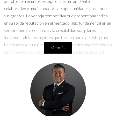
por ofrecer recursos excepcionales, un ambiente
colaborativo y una incubadora de oportunidades para todos
sus agentes. La ventaja competitiva que proporciona radica
en su sólida reputación en el mercado, algo fundamental en un
sector donde la confianza y la credibilidad son pilares
fundamentales. Los agentes que forman parte de este grupo
tienen acceso a un portafolio de propiedades diversificado y a
Ver más
herramientas avanzadas que les permiten destacarse, así
como a una red de contactos que amplifica su visibilidad y
capacidad de negocio.
Innovación Constante
La adaptabilidad y la innovación son esenciales en el ámbito
inmobiliario, donde las tendencias del mercado cambian
constantemente. The Valenzuela Group incorpora tecnología
de punta en su operativa diaria, lo que permite a sus agentes