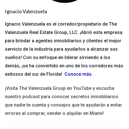
inmobiliaria es el acceso a recursos que, como agente
Ignacio Valenzuela
independiente, podrías no tener. Esto incluye software
especializado para la gestión de propiedades, plataformas de
Ignacio Valenzuela es el corredor/propietario de The
marketing digital y bases de datos con listados actualizados.
Valenzuela Real Estate Group, LLC. ¡Abrió esta empresa
Estos recursos son fundamentales para optimizar tus
para brindar a agentes inmobiliarios y clientes el mejor
procesos y mejorar la experiencia del cliente.
servicio de la industria para ayudarlos a alcanzar sus
sueños! Con su enfoque en liderar sirviendo a los
“El acceso a tecnología avanzada puede marcar la
demás, ¡se ha convertido en uno de los corredores más
diferencia entre cerrar un trato o perderlo.”
exitosos del sur de Florida!
Conoce más
.
Construcción de redes profesionales
¡Visita The Valenzuela Group en YouTube y escucha
Cuando te unes a una agencia inmobiliaria, automáticamente
nuestro podcast para conocer secretos inmobiliarios
te integras en una red profesional extensa. Esto significa que
que nadie te cuenta y consejos que te ayudarán a evitar
puedes colaborar con otros agentes, compartir
errores al comprar, vender o alquilar en Miami!
conocimientos y referir clientes entre sí. Las conexiones que
estableces en este entorno pueden abrir puertas que serían