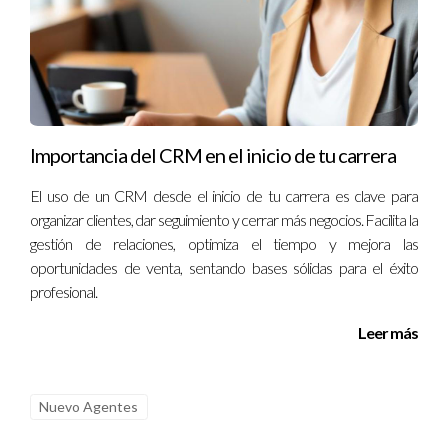
especializada. Con el tiempo, María no solo se convirtió en
agente sino también en líder dentro de su equipo,
demostrando que el apoyo adecuado puede transformar
vidas.
Conclusión
Importancia del CRM en el inicio de tu carrera
Trabajar en una agencia inmobiliaria puede ser la clave para
El uso de un CRM desde el inicio de tu carrera es clave para
acelerar tu carrera en el sector. Las ventajas son claras:
organizar clientes, dar seguimiento y cerrar más negocios. Facilita la
acceso a recursos valiosos, oportunidades para construir
gestión de relaciones, optimiza el tiempo y mejora las
redes profesionales sólidas y formación continua que te
oportunidades de venta, sentando bases sólidas para el éxito
prepara para enfrentar cualquier desafío. Si estás
profesional.
considerando dar el siguiente paso en tu carrera, no dudes en
Leer más
explorar las opciones disponibles dentro del mundo
inmobiliario. Recuerda que cada decisión cuenta y puede
marcar la diferencia entre estancarte o alcanzar tus metas
Nuevo Agentes
más ambiciosas.