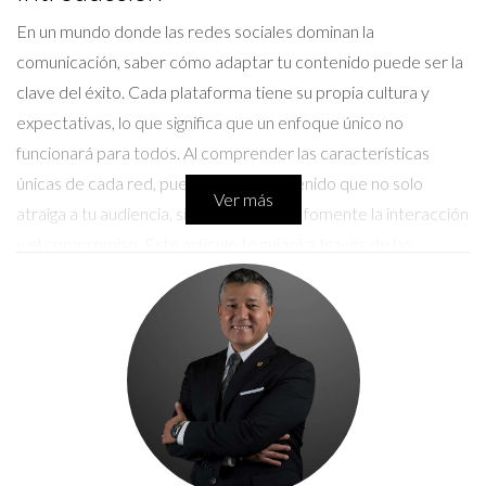
En un mundo donde las redes sociales dominan la
comunicación, saber cómo adaptar tu contenido puede ser la
clave del éxito. Cada plataforma tiene su propia cultura y
expectativas, lo que significa que un enfoque único no
funcionará para todos. Al comprender las características
únicas de cada red, puedes crear contenido que no solo
Ver más
atraiga a tu audiencia, sino que también fomente la interacción
y el compromiso. Este artículo te guiará a través de las
mejores prácticas para adaptar tu contenido, ofreciendo
ejemplos concretos y consejos prácticos que puedes
implementar de inmediato.
Adaptación del Contenido para Cada
Red Social
Videos Cortos en TikTok/Reels