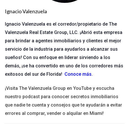
TikTok y Reels son plataformas diseñadas para el contenido
Ignacio Valenzuela
visual rápido y atractivo. Aquí, la creatividad es fundamental.
Para captar la atención de los usuarios, considera lo siguiente:
Ignacio Valenzuela es el corredor/propietario de The
Valenzuela Real Estate Group, LLC. ¡Abrió esta empresa
Duración:
Mantén tus videos entre 15 y 30 segundos.
Estilo:
Usa música popular y efectos visuales llamativos.
para brindar a agentes inmobiliarios y clientes el mejor
Mensaje:
Sé claro y directo; comunica tu mensaje en los
servicio de la industria para ayudarlos a alcanzar sus
primeros segundos.
sueños! Con su enfoque en liderar sirviendo a los
Un caso práctico sería una marca de moda que utiliza TikTok
demás, ¡se ha convertido en uno de los corredores más
para mostrar sus nuevos productos. En lugar de hacer un
exitosos del sur de Florida!
Conoce más
.
video tradicional de pasarela, crean un desafío de baile donde
los modelos lucen la ropa mientras realizan movimientos
¡Visita The Valenzuela Group en YouTube y escucha
divertidos. Esto no solo atrae a los usuarios a interactuar con
nuestro podcast para conocer secretos inmobiliarios
el contenido, sino que también invita a otros a participar en el
que nadie te cuenta y consejos que te ayudarán a evitar
desafío.
errores al comprar, vender o alquilar en Miami!
Publicaciones Profesionales en LinkedIn