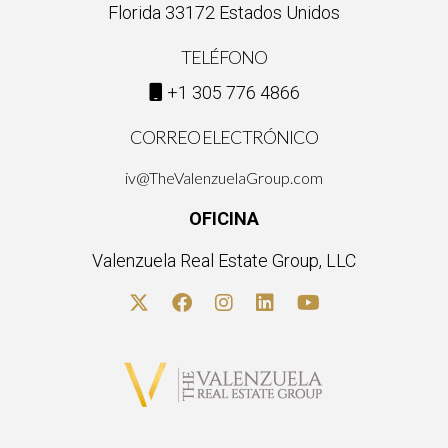
tu presencia digital, ¡no dudes en contactarme! Estoy aquí
Florida 33172 Estados Unidos
para ayudarte a brillar online.
TELÉFONO
+1 305 776 4866
CORREO ELECTRÓNICO
iv@TheValenzuelaGroup.com
OFICINA
Valenzuela Real Estate Group, LLC