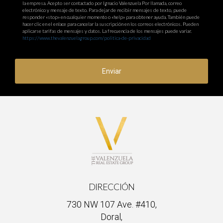
la empresa. Acepto ser contactado por Ignacio Valenzuela Por llamada, correo
electrónico y mensaje de texto. Para dejar de recibir mensajes de texto, puede
responder «stop» en cualquier momento o «help» para obtener ayuda. También puede
hacer clic en el enlace para cancelar la suscripción en los correos electrónicos. Pueden
aplicarse tarifas de mensajes y datos. La frecuencia de los mensajes puede variar.
https://www.thevalenzuelagroup.com/politica-de-privacidad
Enviar
DIRECCIÓN
730 NW 107 Ave. #410,
Doral,