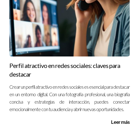
clientes mayores?
Escucha atentamente sus necesidades y ofrece soluciones
personalizadas; esto muestra empatía y compromiso.
Recuerda siempre poner en práctica estos consejos y
estrategias al interactuar con adultos mayores en el mercado
inmobiliario. La atención al detalle puede marcar la diferencia
entre una venta exitosa y una oportunidad perdida. Si deseas
Perfil atractivo en redes sociales: claves para
asesoramiento adicional o tienes preguntas específicas sobre
destacar
este tema, ¡no dudes en contactar a Ignacio Valenzuela!
Crear un perfil atractivo en redes sociales es esencial para destacar
en un entorno digital. Con una fotografía profesional, una biografía
concisa y estrategias de interacción, puedes conectar
emocionalmente con tu audiencia y abrir nuevas oportunidades.
Leer más