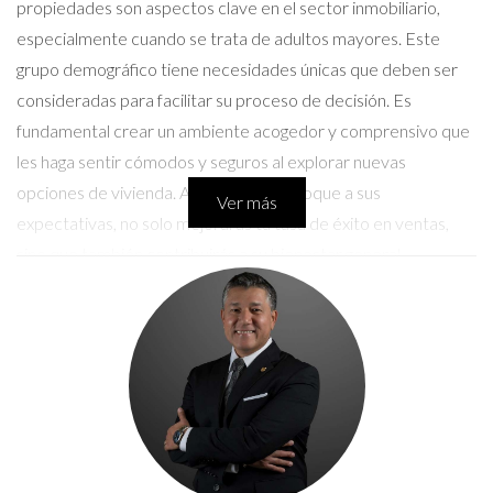
propiedades son aspectos clave en el sector inmobiliario,
especialmente cuando se trata de adultos mayores. Este
grupo demográfico tiene necesidades únicas que deben ser
consideradas para facilitar su proceso de decisión. Es
fundamental crear un ambiente acogedor y comprensivo que
les haga sentir cómodos y seguros al explorar nuevas
opciones de vivienda. Al adaptar tu enfoque a sus
Ver más
expectativas, no solo mejorarás tu tasa de éxito en ventas,
sino que también contribuirás a su bienestar general.
Casos Prácticos
Caso 1: Presentación de una propiedad accesible
Imagina que tienes una propiedad en venta que cuenta con
características ideales para adultos mayores: un solo nivel,
pasillos amplios y un jardín fácil de mantener. Sin embargo, si
no presentas estos atributos adecuadamente, podrías perder