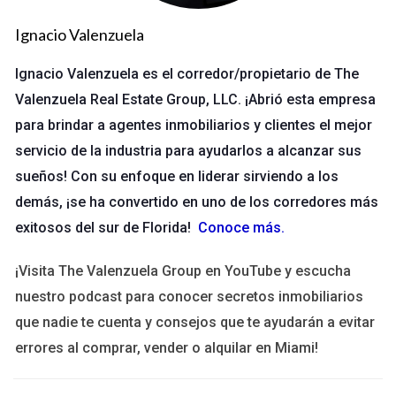
la oportunidad de atraer a potenciales compradores. Para
Ignacio Valenzuela
maximizar el impacto, asegúrate de resaltar las características
accesibles en tus anuncios y visitas guiadas. Utiliza
Ignacio Valenzuela es el corredor/propietario de The
descripciones claras y visuales atractivos que muestren cómo
Valenzuela Real Estate Group, LLC. ¡Abrió esta empresa
la propiedad puede facilitar la vida diaria. > "La accesibilidad
para brindar a agentes inmobiliarios y clientes el mejor
no es solo una característica; es una necesidad." - Ignacio
servicio de la industria para ayudarlos a alcanzar sus
Valenzuela
sueños! Con su enfoque en liderar sirviendo a los
demás, ¡se ha convertido en uno de los corredores más
Caso 2: Comunicación efectiva
exitosos del sur de Florida!
Conoce más
.
La forma en que te comunicas con los adultos mayores puede
marcar una gran diferencia en su experiencia. Utiliza un
¡Visita The Valenzuela Group en YouTube y escucha
lenguaje claro y evita tecnicismos innecesarios. Escuchar
nuestro podcast para conocer secretos inmobiliarios
activamente sus preocupaciones y responder con empatía
que nadie te cuenta y consejos que te ayudarán a evitar
puede ayudar a construir una relación sólida basada en la
errores al comprar, vender o alquilar en Miami!
confianza. Por ejemplo, si un cliente mayor expresa dudas
sobre el mantenimiento del hogar, ofrécele soluciones como