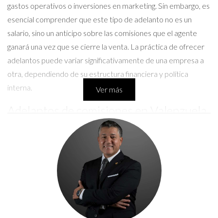
gastos operativos o inversiones en marketing. Sin embargo, es
esencial comprender que este tipo de adelanto no es un
salario, sino un anticipo sobre las comisiones que el agente
ganará una vez que se cierre la venta. La práctica de ofrecer
adelantos puede variar significativamente de una empresa a
otra, dependiendo de su estructura financiera y política
interna.
Ver más
Adelantos de comisiones en Valenzuela
Real Estate Group
En el caso de Valenzuela Real Estate Group, la empresa ha
sido conocida por su enfoque centrado en el agente,
brindando no solo un alto nivel de apoyo, sino también
opciones flexibles para abordar las necesidades financieras
de sus agentes. Aunque no todos los agentes pueden calificar
para adelantos de comisiones, aquellos con un historial