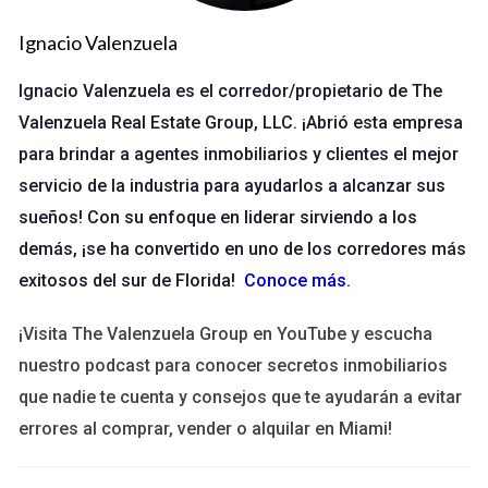
probado y un rendimiento sólido pueden tener acceso a esta
Ignacio Valenzuela
opción. Esto permite a los agentes gestionar mejor su flujo de
efectivo, especialmente en momentos de baja en la actividad
Ignacio Valenzuela es el corredor/propietario de The
del mercado.
Valenzuela Real Estate Group, LLC. ¡Abrió esta empresa
Ventajas y desventajas de los adelantos
para brindar a agentes inmobiliarios y clientes el mejor
de comisiones
servicio de la industria para ayudarlos a alcanzar sus
sueños! Con su enfoque en liderar sirviendo a los
Los adelantos de comisiones ofrecen varias ventajas para los
demás, ¡se ha convertido en uno de los corredores más
agentes, pero también conllevan ciertos riesgos y desventajas
exitosos del sur de Florida!
Conoce más
.
que deben considerarse. A continuación, exploraremos
ambos aspectos:
¡Visita The Valenzuela Group en YouTube y escucha
Ventajas
nuestro podcast para conocer secretos inmobiliarios
que nadie te cuenta y consejos que te ayudarán a evitar
Mejora del flujo de efectivo: Permite a los agentes
cubrir gastos inmediatos y mantener su negocio en
errores al comprar, vender o alquilar en Miami!
funcionamiento.
Incentivos para el rendimiento: Proporciona un