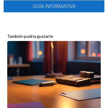
empujón financiero para motivar a los agentes a cerrar
GUÍA INFORMATIVA
acuerdos más rápido.
Flexibilidad financiera: Los agentes pueden usar el
dinero anticipado para invertir en marketing o mejorar
su presencia en el mercado.
Desventajas
También podría gustarte
Deuda potencial: Si no se cierra la transacción, el agente
puede enfrentar la presión de pagar el adelanto sin
haber generado ingresos.
Dependencia: Puede fomentar una cultura de
depender de los adelantos en lugar de fomentar la
planificación financiera a largo plazo.
Condiciones estrictas: Algunas agencias pueden
imponer restricciones o condiciones que limitan el
acceso a los adelantos.
Ejemplos en el mercado inmobiliario
Para ilustrar cómo los adelantos de comisiones pueden