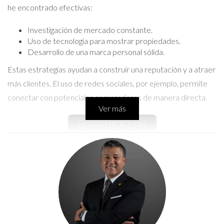
he encontrado efectivas:
Investigación de mercado constante.
Uso de tecnología para mostrar propiedades.
Desarrollo de una marca personal sólida.
Estas estrategias ayudan a construir una reputación y a atraer
más clientes. El uso de redes sociales, por ejemplo, permite
conectar con potenciales compradores de manera directa.
Ver más
LLAMAME AHORA
Estudio de caso 1: Primer comprador
Uno de mis clientes fue un joven que compraba su primera
casa. No tenía experiencia previa y se sentía abrumado. A
través de reuniones semanales y actualizaciones regulares,
logré brindarle confianza. Al final, encontró la casa perfecta en