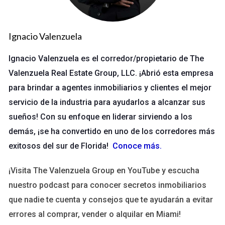
Lake Nona.
Estudio de caso 2: Inversor
Ignacio Valenzuela
Otro cliente era un inversor que buscaba propiedades para
alquilar. Juntos, analizamos el retorno de inversión (ROI) y
Ignacio Valenzuela es el corredor/propietario de The
revisamos varias opciones en el centro de Orlando. La
Valenzuela Real Estate Group, LLC. ¡Abrió esta empresa
comunicación clara sobre las expectativas y la investigación
para brindar a agentes inmobiliarios y clientes el mejor
exhaustiva ayudaron a cerrar un trato favorable.
servicio de la industria para ayudarlos a alcanzar sus
sueños! Con su enfoque en liderar sirviendo a los
Estudio de caso 3: Vendedor
demás, ¡se ha convertido en uno de los corredores más
Finalmente, ayudé a un vendedor que necesitaba vender su
exitosos del sur de Florida!
Conoce más
.
casa rápidamente debido a un cambio laboral. Con una
estrategia de marketing digital y presentaciones atractivas,
¡Visita The Valenzuela Group en YouTube y escucha
logramos una venta en menos de tres semanas.
nuestro podcast para conocer secretos inmobiliarios
que nadie te cuenta y consejos que te ayudarán a evitar
Si quieres mejorar tu estrategia inmobiliaria, no
errores al comprar, vender o alquilar en Miami!
dudes en contactarme.