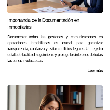
áreas exteriores y crear contenido visual atractivo para tus
anuncios. Esta estrategia no solo aumenta el interés en tu
propiedad, sino que también ayuda a diferenciarla entre
Importancia de la Documentación en
otras opciones disponibles.
Inmobiliarias
Conclusión
Documentar todas las gestiones y comunicaciones en
operaciones inmobiliarias es crucial para garantizar
El análisis del mercado comparativo es una herramienta
transparencia, confianza y evitar conflictos legales. Un registro
poderosa que puede transformar tu enfoque hacia la venta
detallado facilita el seguimiento y protege los intereses de todas
inmobiliaria. No subestimes su importancia; al hacerlo,
las partes involucradas.
puedes evitar errores costosos y maximizar tus
Leer más
oportunidades. Recuerda siempre investigar y estar al
tanto de las tendencias locales antes de realizar cambios
significativos en tu estrategia. Si necesitas ayuda o
asesoramiento personalizado sobre cómo aplicar estos
principios a tu situación específica, no dudes en contactar
a Ignacio Valenzuela. Él está aquí para guiarte y apoyarte