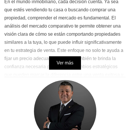
En el mundo inmobiliario, cada decisión cuenta. Ya sea
que estés vendiendo tu casa o buscando comprar una
propiedad, comprender el mercado es fundamental. El
análisis del mercado comparativo te permite obtener una
visión clara de cómo se están comportando propiedades
similares a la tuya, lo que puede influir significativamente
en tu estrategia de venta. Este enfoque no solo te ayuda a
fijar un precio adecuado, sino que también te brinda la
Ver más
confianza necesaria para realizar cambios estratégicos
que pueden marcar la diferencia entre una venta exitosa y
una propiedad estancada en el mercado.
Importancia del Análisis del Mercado
Comparativo
Realizar un análisis exhaustivo del mercado comparativo
antes de hacer cambios drásticos en tu estrategia de venta