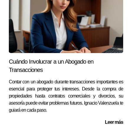
en cada paso del camino hacia una venta exitosa.
Preguntas Frecuentes
¿Qué es un análisis del mercado comparativo?
El análisis del mercado comparativo es una evaluación
detallada que compara propiedades similares para
determinar su valor actual en el mercado.
Cuándo Involucrar a un Abogado en
Transacciones
¿Por qué es importante antes de vender mi
casa?
Contar con un abogado durante transacciones importantes es
Te ayuda a establecer un precio competitivo y a entender
esencial para proteger tus intereses. Desde la compra de
propiedades hasta contratos comerciales y divorcios, su
mejor las tendencias del mercado local, lo cual es crucial
asesoría puede evitar problemas futuros. Ignacio Valenzuela te
para atraer compradores.
guiará en cada paso.
¿Con qué frecuencia debo realizar este
Leer más
análisis?