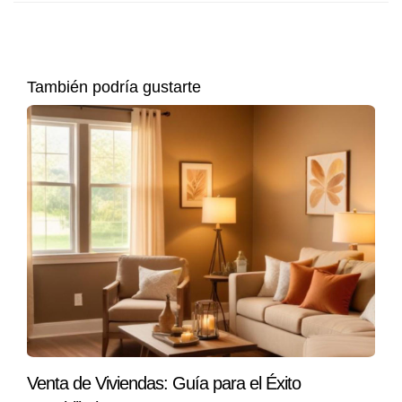
Caso Práctico 1: Ajuste de Precio
Imagina que tienes una casa familiar en un vecindario muy
solicitado. Después de realizar un análisis comparativo,
También podría gustarte
descubres que propiedades similares se han vendido
recientemente por un precio inferior al que inicialmente
fijaste para tu casa. En lugar de seguir con un precio
inflado, decides ajustar el precio para alinearlo con las
tendencias actuales del mercado. Esta decisión no solo
atrae más interés, sino que resulta en múltiples ofertas y
finalmente vendes tu casa por encima del nuevo precio
ajustado. Este caso ilustra cómo un simple ajuste puede
tener un impacto significativo en el resultado final.
Caso Práctico 2: Mejoras en la Propiedad
Consideremos otro escenario donde decides invertir en
Venta de Viviendas: Guía para el Éxito
mejoras para aumentar el valor de tu propiedad. Antes de