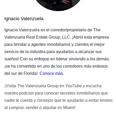
es crucial por varias razones. En primer lugar, te ayuda a
identificar tendencias actuales en el mercado local. Esto
incluye precios promedio, tiempo promedio en el mercado
Ignacio Valenzuela
y características populares que los compradores buscan.
Ignacio Valenzuela es el corredor/propietario de The
En segundo lugar, te permite posicionar tu propiedad de
Valenzuela Real Estate Group, LLC. ¡Abrió esta empresa
manera efectiva frente a la competencia. Conocer las
para brindar a agentes inmobiliarios y clientes el mejor
fortalezas y debilidades de propiedades similares puede
servicio de la industria para ayudarlos a alcanzar sus
ayudarte a resaltar lo mejor de tu hogar. Además, este tipo
sueños! Con su enfoque en liderar sirviendo a los demás,
de análisis puede prevenir errores costosos. Como dice el
¡se ha convertido en uno de los corredores más exitosos
viejo refrán: "Es mejor prevenir que lamentar". Si decides
del sur de Florida!
Conoce más
.
hacer mejoras significativas sin entender primero cómo se
valoran esas mejoras en el contexto actual del mercado,
¡Visita The Valenzuela Group en YouTube y escucha
podrías terminar gastando más de lo necesario sin obtener
nuestro podcast para conocer secretos inmobiliarios que
un retorno adecuado.
nadie te cuenta y consejos que te ayudarán a evitar errores
Casos Prácticos
al comprar, vender o alquilar en Miami!