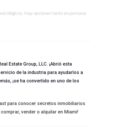
psicológicos. Hay opciones tanto en persona
icar sus objetivos profesionales y encontró un
eal Estate Group, LLC. ¡Abrió esta
que necesitas.
ervicio de la industria para ayudarlos a
emás, ¡se ha convertido en uno de los
 sus deudas y ahorrar para una casa. La clave fue
ast para conocer secretos inmobiliarios
 comprar, vender o alquilar en Miami!
.