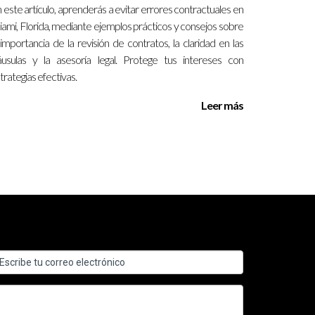
 este artículo, aprenderás a evitar errores contractuales en
ueden necesitar meses para experimentar avances
ami, Florida, mediante ejemplos prácticos y consejos sobre
 importancia de la revisión de contratos, la claridad en las
áusulas y la asesoría legal. Protege tus intereses con
trategias efectivas.
unidad local para encontrar recursos disponibles.
Leer más
r.
miento pueden guiarte hacia los recursos que
tacto conmigo.