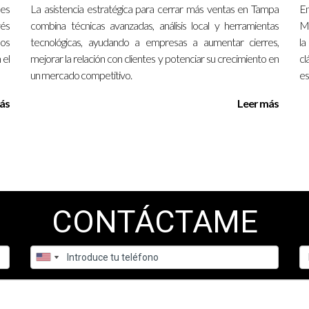
 es
La asistencia estratégica para cerrar más ventas en Tampa
En
r cambios después de unas pocas sesiones, mientras que otros p
vés
combina técnicas avanzadas, análisis local y herramientas
Mi
mos
tecnológicas, ayudando a empresas a aumentar cierres,
la
 el
mejorar la relación con clientes y potenciar su crecimiento en
cl
osto para el apoyo profesional?
un mercado competitivo.
es
cen servicios a bajo costo o gratuitos en Tampa. Investiga en tu com
ás
Leer más
ea?
es, lo que facilita el acceso al apoyo desde la comodidad de tu hoga
onados con el apoyo profesional en Tampa. Su experiencia y conoci
ás información o ayuda personalizada, no dudes en ponerte en con
CONTÁCTAME