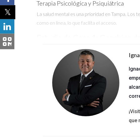
Terapia Psicológica y Psiquiátrica
La salud mental es una prioridad en Tampa. Los t
como en línea, lo que facilita el acceso.
Estudio de Caso 1: Coaching d
Conocí a María, una joven que buscaba dirección e
Igna
nuevo empleo que la entusiasma. Este cambio no s
Igna
Considera el coaching si sientes que nece
empr
alca
Estudio de Caso 2: Asesoramie
corr
Carlos siempre tuvo problemas con sus finanzas. D
¡Vis
aprender a gestionar su dinero adecuadamente y 
que 
No subestimes el poder del asesoramient