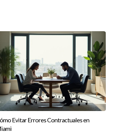
 entender sus emociones y desarrollar
.
e coaches en tu área.
, lo cual puede ser accesible dependiendo de tus
ómo Evitar Errores Contractuales en
iami