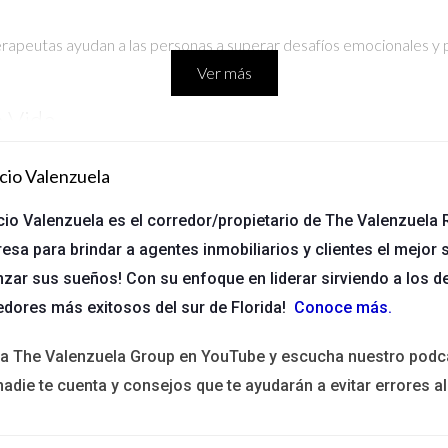
erapeutas ayudan a las personas a superar desafíos emocionales y 
Ver más
e Vida
n su carrera. Después de varias sesiones con un coach, logró clarif
cio Valenzuela
olo mejoró su vida laboral, sino también su bienestar emocional.
cio Valenzuela es el corredor/propietario de The Valenzuela R
sitas un empujón en tu vida profesional. Puede ser justo lo 
esa para brindar a agentes inmobiliarios y clientes el mejor s
nzar sus sueños! Con su enfoque en liderar sirviendo a los d
nto Financiero
edores más exitosos del sur de Florida!
Conoce más
.
espués de trabajar con un asesor financiero local, logró consolidar
ita The Valenzuela Group en YouTube y escucha nuestro podc
establecer prioridades financieras.
nadie te cuenta y consejos que te ayudarán a evitar errores al
o financiero. Un buen plan puede cambiar tu vida económica