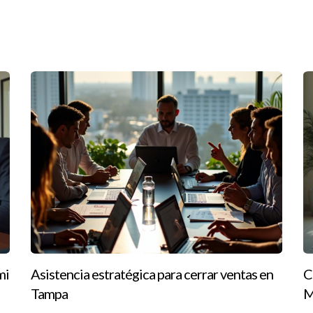
ológica
 vida diaria. Al comenzar terapia con un psicólogo en Tampa, pudo
menzó a sentirse más segura y capaz.
 La terapia puede ofrecerte la ayuda necesaria para avanzar
 en Tampa?
ormas especializadas que ofrezcan perfiles detallados y reseñas d
recen consultas iniciales gratuitas o tarifas basadas en porcentaje
mi
Asistencia estratégica para cerrar ventas en
C
Tampa
M
terapia?