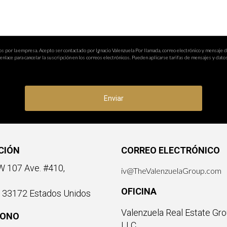
os por la empresa. Acepto ser contactado por Ignacio Valenzuela Por llamada, correo electrónico y mensaje 
nlace para cancelar la suscripción en los correos electrónicos. Pueden aplicarse tarifas de mensajes y datos
Enviar
CIÓN
CORREO ELECTRÓNICO
 107 Ave. #410,
iv@TheValenzuelaGroup.com
OFICINA
a 33172 Estados Unidos
Valenzuela Real Estate Gro
FONO
LLC