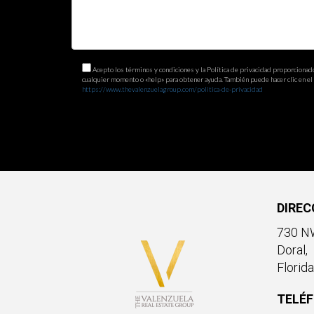
Acepto los términos y condiciones y la Política de privacidad proporcionad
cualquier momento o «help» para obtener ayuda. También puede hacer clic en el e
https://www.thevalenzuelagroup.com/politica-de-privacidad
DIREC
730 NW
Doral,
Florid
TELÉ