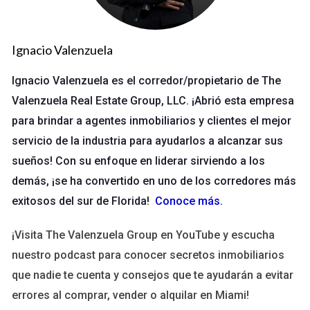
técnicas de respiración y habilidades de afrontamiento. En
pocos meses, su ansiedad disminuyó considerablemente y
pudo enfrentar sus exámenes con confianza.
Ignacio Valenzuela
Ignacio Valenzuela es el corredor/propietario de The
No enfrentes tus desafíos solo. Busca el apoyo
que necesitas hoy mismo.
Valenzuela Real Estate Group, LLC. ¡Abrió esta empresa
para brindar a agentes inmobiliarios y clientes el mejor
Caso Estudio 2: Superando la Depresión
servicio de la industria para ayudarlos a alcanzar sus
María, de 30 años, pasó por una etapa oscura después de
sueños! Con su enfoque en liderar sirviendo a los
perder su trabajo. Sentía que no había salida. Finalmente, se
demás, ¡se ha convertido en uno de los corredores más
acercó a un terapeuta que le ayudó a trabajar en su
exitosos del sur de Florida!
Conoce más
.
autoestima y a establecer metas pequeñas pero alcanzables.
¡Visita The Valenzuela Group en YouTube y escucha
Con el tiempo, María encontró un nuevo empleo y recuperó
nuestro podcast para conocer secretos inmobiliarios
su alegría de vivir.
que nadie te cuenta y consejos que te ayudarán a evitar
errores al comprar, vender o alquilar en Miami!
A veces, el primer paso es el más difícil. No dudes