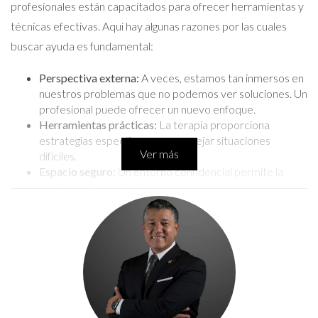
profesionales están capacitados para ofrecer herramientas y
técnicas efectivas. Aquí hay algunas razones por las cuales
buscar ayuda es fundamental:
Perspectiva externa:
A veces, estamos tan inmersos en
nuestros problemas que no podemos ver soluciones. Un
profesional puede ofrecer un nuevo enfoque.
Herramientas prácticas:
La terapia proporciona
estrategias específicas para manejar situaciones
Ver más
difíciles.
Espacio seguro:
Un entorno confidencial permite la
apertura sin miedo al juicio.
Caso Estudio 1: Ansiedad en Adolescentes
Un adolescente de 16 años, Juan, comenzó a experimentar
ansiedad severa antes de sus exámenes finales. Sus padres
decidieron buscar la ayuda de un psicólogo especializado en
adolescentes. A través de sesiones semanales, Juan aprendió