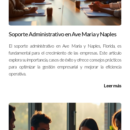
¿Cuánto tiempo dura la terapia?
La duración de la terapia varía según las necesidades
individuales. Algunas personas pueden necesitar solo unas
Soporte Administrativo en Ave Maria y Naples
pocas sesiones, mientras que otras pueden beneficiarse de
un tratamiento más prolongado.
El soporte administrativo en Ave Maria y Naples, Florida, es
fundamental para el crecimiento de las empresas. Este artículo
¿Es la terapia confidencial?
explora su importancia, casos de éxito y ofrece consejos prácticos
Sí, las sesiones son confidenciales. Los profesionales tienen la
para optimizar la gestión empresarial y mejorar la eficiencia
operativa.
obligación ética y legal de proteger tu privacidad.
Leer más
Ignacio Valenzuela es un experto en salud mental con amplia
experiencia en brindar apoyo profesional en Orlando. Si estás
considerando dar el paso hacia una vida más saludable
emocionalmente, no dudes en ponerte en contacto para
obtener más información sobre cómo puedo ayudarte en tu
viaje personal hacia el bienestar.