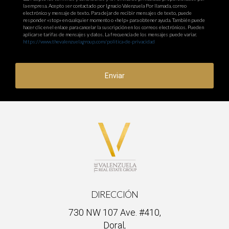
la empresa. Acepto ser contactado por Ignacio Valenzuela Por llamada, correo
electrónico y mensaje de texto. Para dejar de recibir mensajes de texto, puede
responder «stop» en cualquier momento o «help» para obtener ayuda. También puede
hacer clic en el enlace para cancelar la suscripción en los correos electrónicos. Pueden
aplicarse tarifas de mensajes y datos. La frecuencia de los mensajes puede variar.
https://www.thevalenzuelagroup.com/politica-de-privacidad
Enviar
DIRECCIÓN
730 NW 107 Ave. #410,
Doral,