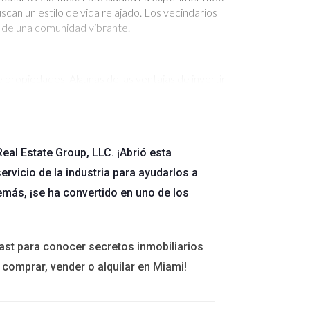
can un estilo de vida relajado. Los vecindarios
y de una comunidad vibrante.
propiedades. Algunas de las ventajas de invertir
eal Estate Group, LLC. ¡Abrió esta
ervicio de la industria para ayudarlos a
emás, ¡se ha convertido en uno de los
s artísticos. Con un mercado inmobiliario en
 a experiencias urbanas. Su proximidad a la costa y
ast para conocer secretos inmobiliarios
 comprar, vender o alquilar en Miami!