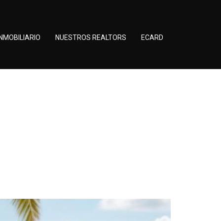
NMOBILIARIO
NUESTROS REALTORS
ECARD
a