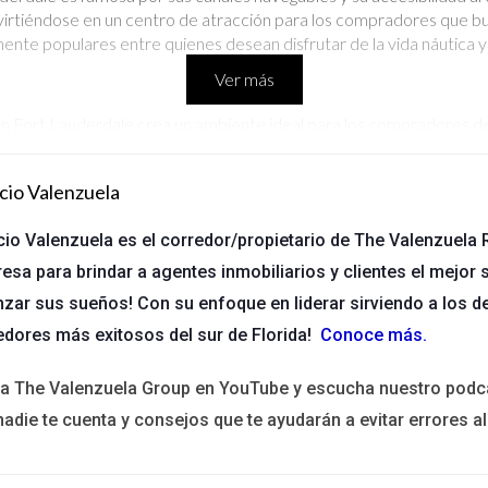
virtiéndose en un centro de atracción para los compradores que bus
mente populares entre quienes desean disfrutar de la vida náutica 
Ver más
en Fort Lauderdale crea un ambiente ideal para los compradores de 
servicios locales.
cio Valenzuela
eativas al aire libre.
freciendo más opciones de trabajo y entretenimiento.
cio Valenzuela es el corredor/propietario de The Valenzuela R
envenida a nuevos residentes.
esa para brindar a agentes inmobiliarios y clientes el mejor s
nzar sus sueños! Con su enfoque en liderar sirviendo a los d
ar atractivo para vivir debido a su ambiente cultural y sus evento
edores más exitosos del sur de Florida!
Conoce más
.
un equilibrio entre la tranquilidad de la vida suburbana y el acceso
 privilegiado para disfrutar del aire libre.
ita The Valenzuela Group en YouTube y escucha nuestro podc
nadie te cuenta y consejos que te ayudarán a evitar errores al
 vida que incluye:
vida nocturna vibrante.