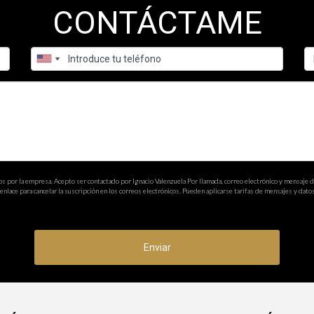
 mercado en el sur de Florida?
CONTÁCTAME
 demanda de propiedades unifamiliares, con un énfasis en espacios 
 especialmente en ciudades como Miami y Fort Lauderdale.
ienes raíces en esta región?
n buen momento para invertir. La demanda sigue siendo alta y se es
lor a lo largo del tiempo.
s más prometedoras para la inversión?
 Beach son altamente recomendadas para la inversión. Sin embar
os por la empresa. Acepto ser contactado por Ignacio Valenzuela Por llamada, correo electrónico y mensaje 
calidad de vida y atractivo turístico.
nlace para cancelar la suscripción en los correos electrónicos. Pueden aplicarse tarifas de mensajes y datos
ares en el sur de Florida?
os de lujo, casas unifamiliares y propiedades frente al mar. La loc
Enviar
liario en el sur de Florida?
ante que impulsa la demanda de propiedades en el sur de Florida. Es