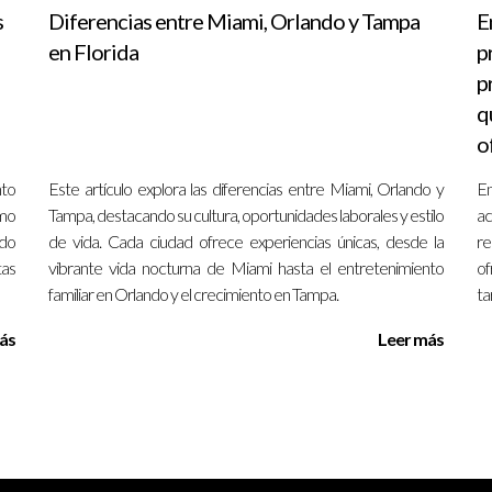
s
Diferencias entre Miami, Orlando y Tampa
E
ia que pocos lugares pueden igualar.
en Florida
p
p
en un lugar encantador para vivir:
q
durante todo el año.
o
vidades al aire libre durante todo el año.
 la inclusión.
nto
Este artículo explora las diferencias entre Miami, Orlando y
En
ectura y el ambiente local.
ómo
Tampa, destacando su cultura, oportunidades laborales y estilo
ac
ndo
de vida. Cada ciudad ofrece experiencias únicas, desde la
re
tas
vibrante vida nocturna de Miami hasta el entretenimiento
of
ciones para quienes buscan comprar propiedades. Desde las vibrante
familiar en Orlando y el crecimiento en Tampa.
ta
neficios. Es crucial que los compradores evalúen sus necesidades y
no solo representa un paso hacia la estabilidad financiera, sino tam
ás
Leer más
ones más importantes que tomaremos. Investigar y conocer el
ugar que realmente se convierta en nuestro hogar."