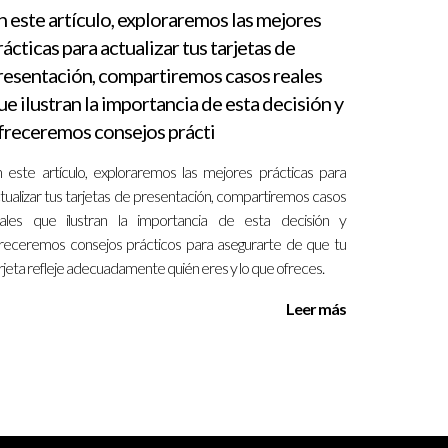
n este artículo, exploraremos las mejores
rácticas para actualizar tus tarjetas de
resentación, compartiremos casos reales
ue ilustran la importancia de esta decisión y
freceremos consejos prácti
 este artículo, exploraremos las mejores prácticas para
tualizar tus tarjetas de presentación, compartiremos casos
ales que ilustran la importancia de esta decisión y
receremos consejos prácticos para asegurarte de que tu
s calles de Miami hasta la tranquilidad de
rjeta refleje adecuadamente quién eres y lo que ofreces.
 expectativas antes de tomar una decisión. La
bién hacia un estilo de vida que muchos sueñan.
Leer más
 mercado inmobiliario del sur de Florida