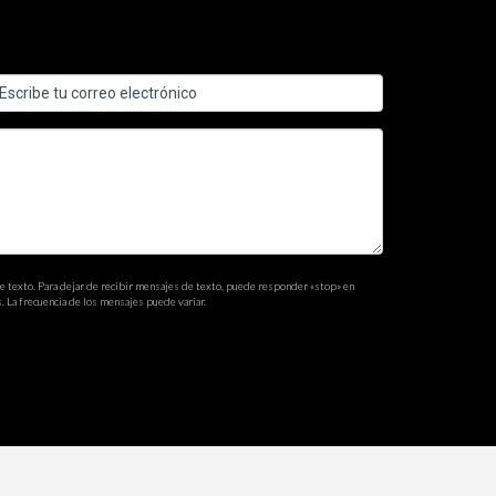
al aire libre y oficinas en casa. Además, hay un
pera que los precios continúen aumentando, lo que
go, lugares emergentes como Naples y Key West
de texto. Para dejar de recibir mensajes de texto, puede responder «stop» en
. La frecuencia de los mensajes puede variar.
alización y las comodidades son factores clave
te ambiente favorable fomenta un estilo de vida