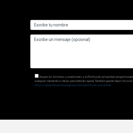
¿Cuáles son las tendencias actuales del
Las tendencias actuales muestran un aumento en la
crecimiento notable en las propiedades de lujo,
¿Es un buen momento para invertir en b
Sí, actualmente el sur de Florida se considera u
puede resultar en una excelente apreciación del va
¿Qué áreas deben considerarse como la
Áreas como Miami, Fort Lauderdale y West Palm
Acepto los términos y condiciones y la Política de privacidad proporcionad
también están captando mucho interés debido a su 
cualquier momento o «help» para obtener ayuda. También puede hacer clic en el e
https://www.thevalenzuelagroup.com/politica-de-privacidad
¿Qué tipo de propiedades son más popul
Las propiedades más populares incluyen condomini
que los compradores consideran.
¿Cómo afecta el clima al mercado inmobi
El clima cálido y soleado es un atractivo import