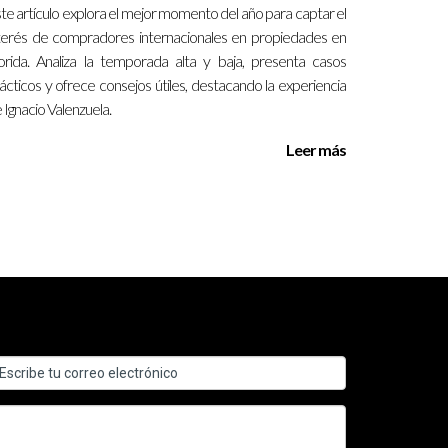
te artículo explora el mejor momento del año para captar el
terés de compradores internacionales en propiedades en
orida. Analiza la temporada alta y baja, presenta casos
ácticos y ofrece consejos útiles, destacando la experiencia
cas y atractivos. Miami, por ejemplo, es conocida
 Ignacio Valenzuela.
les y playas.
Leer más
des. Esto hace que la inversión en bienes raíces
íces confiable. Sin embargo, muchas áreas del sur
ulares. Los compradores están atraídos por la