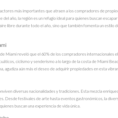
los factores más importantes que atraen a los compradores de propi
del año, la región es un refugio ideal para quienes buscan escapar d
 aire libre durante todo el año, sino que también fomenta un estilo d
ami
de Miami reveló que el 60% de los compradores internacionales eli
uáticos, ciclismo y senderismo a lo largo de la costa de Miami Beac
lima, agudiza aún más el deseo de adquirir propiedades en esta vibra
conviven diversas nacionalidades y tradiciones. Esta mezcla enriquec
s. Desde festivales de arte hasta eventos gastronómicos, la diversi
quienes buscan una experiencia de vida única.
Ocho