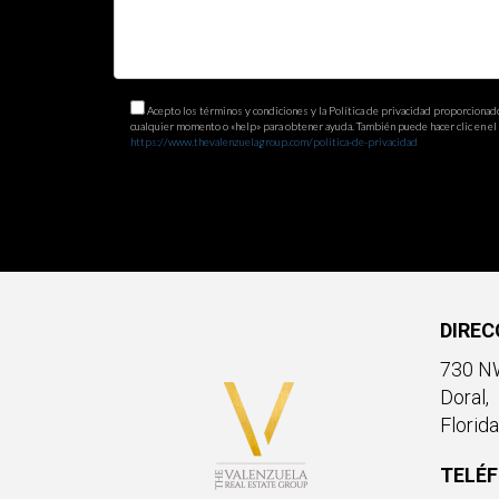
calidad de vida que estas propiedades ofrecen, a
¿Cuál es el costo promedio de las propi
El costo promedio varía según la ciudad y el tip
Acepto los términos y condiciones y la Política de privacidad proporcionad
cualquier momento o «help» para obtener ayuda. También puede hacer clic en el e
reportes de mercado y trabajar con un agente inm
https://www.thevalenzuelagroup.com/politica-de-privacidad
DIREC
730 NW
Doral,
Florid
TELÉ