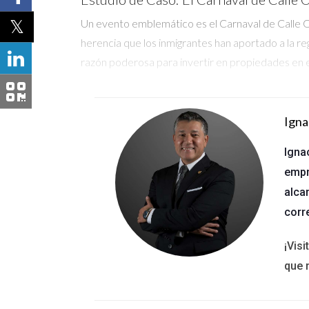
Un evento emblemático es el Carnaval de Calle Ocho
herencia que los inmigrantes han aportado a la reg
razón poderosa para invertir en propiedades en e
Oportunidades Económicas en 
El sur de Florida ha experimentado un crecimient
Igna
diversificada, que abarca sectores como la tecnol
Igna
está impulsada no solo por la población en const
empr
Estudio de Caso: La Expansión de la Te
alca
corr
Fort Lauderdale ha visto un auge significativo en
demanda de propiedades. En un informe del Depa
¡Vis
un 50% en los últimos cinco años, atrayendo talent
que 
Comunidades Atractivas y Excl