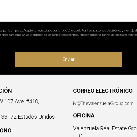
sí como por su potencial de revalorización.
edades en el sur de Florida?
o de propiedad, pero en general, los precios suelen ser más altos 
os por la empresa. Acepto ser contactado por Ignacio Valenzuela Por llamada, correo electrónico y mensaje 
nlace para cancelar la suscripción en los correos electrónicos. Pueden aplicarse tarifas de mensajes y datos
obiliario para obtener datos específicos.
Enviar
CIÓN
CORREO ELECTRÓNICO
 107 Ave. #410,
iv@TheValenzuelaGroup.com
OFICINA
a 33172 Estados Unidos
Valenzuela Real Estate Gro
FONO
LLC