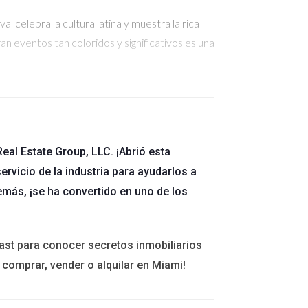
 celebra la cultura latina y muestra la rica
an eventos tan coloridos y significativos es una
ub para negocios e inversiones. La economía
rsión en bienes raíces. La demanda de viviendas
eal Estate Group, LLC. ¡Abrió esta
n establecerse en la región.
ervicio de la industria para ayudarlos a
emás, ¡se ha convertido en uno de los
ad, lo que ha llevado a un incremento en la
úmero de startups en la región ha aumentado en
ast para conocer secretos inmobiliarios
 comprar, vender o alquilar en Miami!