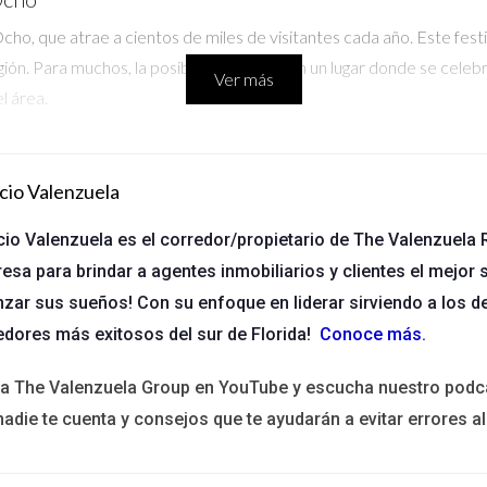
, que atrae a cientos de miles de visitantes cada año. Este festival
ión. Para muchos, la posibilidad de vivir en un lugar donde se celebr
Ver más
l área.
Crecimiento
o económico sostenido en los últimos años, convirtiéndose en un h
cio Valenzuela
ogía, el turismo y la salud, crea un ambiente próspero para la inve
cio Valenzuela es el corredor/propietario de The Valenzuela R
ante aumento, sino también por la atracción de empresas que busca
esa para brindar a agentes inmobiliarios y clientes el mejor s
cnología en Fort Lauderdale
nzar sus sueños! Con su enfoque en liderar sirviendo a los d
edores más exitosos del sur de Florida!
Conoce más
.
 empresas tecnológicas que buscan establecer sus oficinas en la ciud
rtamento de Desarrollo Económico de Florida, se señala que el n
ita The Valenzuela Group en YouTube y escucha nuestro podc
o y capital a la zona.
nadie te cuenta y consejos que te ayudarán a evitar errores al
usivas