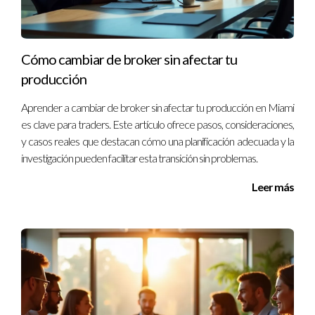
¿Un cambio me garantizará más ventas?
No hay garantías. Un cambio puede ofrecer mejores recursos,
Cómo cambiar de broker sin afectar tu
pero tu esfuerzo personal y estrategia también son claves
producción
para aumentar tus ventas.
Aprender a cambiar de broker sin afectar tu producción en Miami
¿Cuánto tiempo lleva adaptarse a un nuevo
es clave para traders. Este artículo ofrece pasos, consideraciones,
broker?
y casos reales que destacan cómo una planificación adecuada y la
investigación pueden facilitar esta transición sin problemas.
Generalmente toma entre tres a seis meses adaptarse
completamente. La velocidad depende del soporte recibido
Leer más
y tu disposición para aprender.
¿Puedo cambiar nuevamente si no estoy
satisfecho?
Sí, puedes cambiar cuantas veces consideres necesario. Sin
embargo, cada cambio debe ser evaluado cuidadosamente