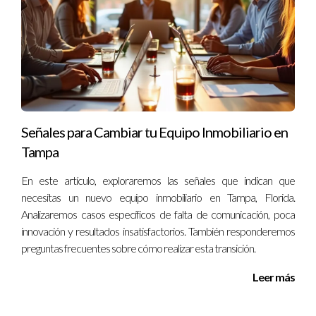
para evitar situaciones similares a las anteriores.
Con años de experiencia en el sector inmobiliario, puedo
ayudarte a tomar decisiones informadas sobre tu carrera. Si
tienes dudas o deseas conversar sobre tu situación particular,
no dudes en contactarme al 13057764866.
Señales para Cambiar tu Equipo Inmobiliario en
Tampa
En este artículo, exploraremos las señales que indican que
necesitas un nuevo equipo inmobiliario en Tampa, Florida.
Analizaremos casos específicos de falta de comunicación, poca
innovación y resultados insatisfactorios. También responderemos
preguntas frecuentes sobre cómo realizar esta transición.
Leer más