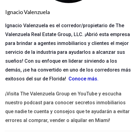
cliente.
El apoyo del equipo generó un ambiente positivo.
Ignacio Valenzuela
¿Te gustaría mejorar tus resultados como María?
Ignacio Valenzuela es el corredor/propietario de The
¡Contáctame para discutir cómo un cambio
Valenzuela Real Estate Group, LLC. ¡Abrió esta empresa
estratégico podría ayudarte!
para brindar a agentes inmobiliarios y clientes el mejor
Caso 2: Aprendiendo de los errores
servicio de la industria para ayudarlos a alcanzar sus
sueños! Con su enfoque en liderar sirviendo a los
Carlos cambió a un broker que prometía comisiones altas sin
demás, ¡se ha convertido en uno de los corredores más
evaluar el soporte real que recibiría. Se encontró solo y con
exitosos del sur de Florida!
Conoce más
.
poca dirección. Tras un año, decidió regresar a su antiguo
broker donde se sentía más apoyado. Aprendió que las
¡Visita The Valenzuela Group en YouTube y escucha
comisiones no lo son todo.
nuestro podcast para conocer secretos inmobiliarios
que nadie te cuenta y consejos que te ayudarán a evitar
Lecciones Aprendidas
errores al comprar, vender o alquilar en Miami!
No sacrifiques el soporte por comisiones.
Asegúrate de que haya alineación cultural con el nuevo
broker.