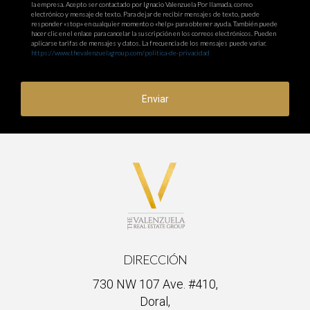
la empresa. Acepto ser contactado por Ignacio Valenzuela Por llamada, correo
electrónico y mensaje de texto. Para dejar de recibir mensajes de texto, puede
responder «stop» en cualquier momento o «help» para obtener ayuda. También puede
hacer clic en el enlace para cancelar la suscripción en los correos electrónicos. Pueden
aplicarse tarifas de mensajes y datos. La frecuencia de los mensajes puede variar.
https://www.thevalenzuelagroup.com/politica-de-privacidad
Enviar
DIRECCIÓN
730 NW 107 Ave. #410,
Doral,