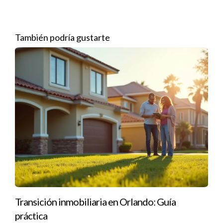
Pide referencias antes de hacer el cambio.
Si estás considerando un cambio, hablemos sobre
También podría gustarte
tus opciones y qué buscar en un nuevo broker.
Caso 3: Adaptación al mercado
Laura notó que su enfoque tradicional no estaba funcionando
en el nuevo mercado de Miami. Se mudó a un broker que se
centraba en marketing digital. Con entrenamiento adecuado,
comenzó a captar clientes jóvenes y adaptarse a las
tendencias del mercado.
Estrategias Utilizadas
Marketing en redes sociales para aumentar visibilidad.
Capacitación sobre nuevas tecnologías y plataformas.
Transición inmobiliaria en Orlando: Guía
Colaboraciones con otros profesionales del sector.
práctica