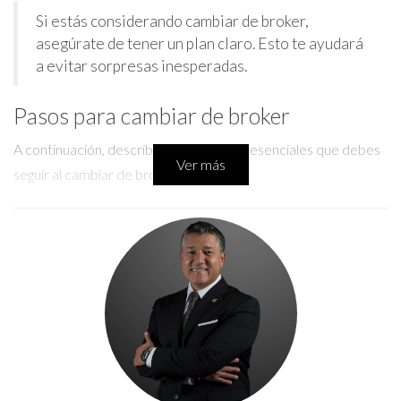
Si estás considerando cambiar de broker,
asegúrate de tener un plan claro. Esto te ayudará
a evitar sorpresas inesperadas.
Pasos para cambiar de broker
A continuación, describo algunos pasos esenciales que debes
Ver más
seguir al cambiar de broker:
Evalúa tus necesidades: Antes de hacer cualquier
movimiento, haz una lista de lo que esperas de un nuevo
broker.
Investiga opciones: Compara diferentes brokers en la
zona. Mira sus tarifas, servicios y reputación.
Notifica a tu broker actual: Comunica tu intención de
cambiar. Asegúrate de entender cualquier implicación
legal o financiera.
Transfiere tus cuentas: Coordina con tu nuevo broker
para transferir toda la documentación necesaria.