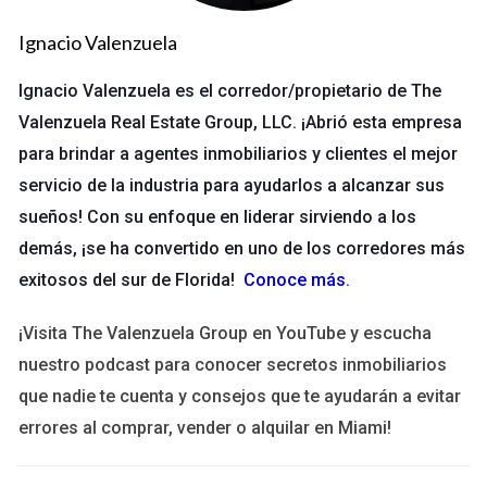
Mantén una comunicación abierta: Durante todo el
proceso, mantén informados a todos los involucrados.
Ignacio Valenzuela
Ignacio Valenzuela es el corredor/propietario de The
CONTÁCTAME POR WHATSAPP
Valenzuela Real Estate Group, LLC. ¡Abrió esta empresa
Estudio de caso 1
para brindar a agentes inmobiliarios y clientes el mejor
servicio de la industria para ayudarlos a alcanzar sus
Un colega mío decidió cambiar de broker después de años
sueños! Con su enfoque en liderar sirviendo a los
con uno que no cumplía con sus expectativas. Hizo una lista
clara de las características que necesitaba: mejor
demás, ¡se ha convertido en uno de los corredores más
comunicación y tarifas más bajas. Al final, eligió un broker que
exitosos del sur de Florida!
Conoce más
.
no solo cumplió con sus requisitos sino que también mejoró su
¡Visita The Valenzuela Group en YouTube y escucha
red de contactos.
nuestro podcast para conocer secretos inmobiliarios
Estudio de caso 2
que nadie te cuenta y consejos que te ayudarán a evitar
Una amiga trabajaba con un broker que tenía una mala
errores al comprar, vender o alquilar en Miami!
reputación localmente. Tras investigar un poco, se dio cuenta