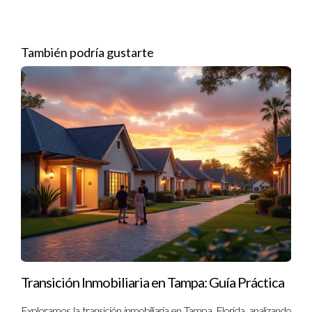
que podía conseguir mejores tasas y servicios con otro. A
pesar del miedo al cambio, realizó una transición cuidadosa y
ahora siente que su negocio ha crecido gracias a esta decisión.
También podría gustarte
No tengas miedo al cambio. Un nuevo broker
puede abrir puertas que ni imaginabas.
Estudio de caso 3
Finalmente, un amigo decidió cambiar de broker tras darse
cuenta que su anterior elección no le brindaba las
herramientas tecnológicas necesarias para prosperar en el
mercado actual. Tras hacer una investigación exhaustiva y
elegir un nuevo broker especializado en tecnología
inmobiliaria, notó mejoras significativas en su productividad.
Transición Inmobiliaria en Tampa: Guía Práctica
FAQ
Exploramos la transición inmobiliaria en Tampa, Florida, analizando