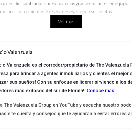
a, decidió cambiarse a un equipo más grande. Su anterior equipo ca
 mejores herramientas. En seis meses, duplicó sus ventas.
Ver más
que no había oportunidades de crecimiento. Tras investigar, se uni
iones que le abrieron puertas en el mercado inmobiliario local.
cio Valenzuela
cio Valenzuela es el corredor/propietario de The Valenzuela R
. Estaba cómodo en su equipo pero sabía que necesitaba evolucionar
esa para brindar a agentes inmobiliarios y clientes el mejor s
en una notable mejora en su rendimiento.
nzar sus sueños! Con su enfoque en liderar sirviendo a los d
edores más exitosos del sur de Florida!
Conoce más
.
es en buscar mi asesoría! Estoy aquí para ayudarte a navega
ita The Valenzuela Group en YouTube y escucha nuestro podc
nadie te cuenta y consejos que te ayudarán a evitar errores al
iar de equipo inmobiliario?
tus oportunidades están estancadas o tu crecimiento profesional e