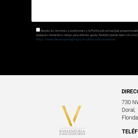
Acepto los términos y condiciones y la Política de privacidad proporcionad
cualquier momento o «help» para obtener ayuda. También puede hacer clic en el e
https://www.thevalenzuelagroup.com/politica-de-privacidad
DIREC
730 NW
Doral,
Florid
TELÉ