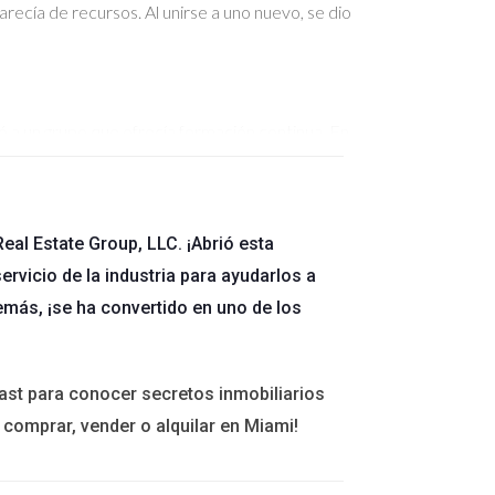
recía de recursos. Al unirse a uno nuevo, se dio
ó a un grupo que ofrecía formación continua. En
eal Estate Group, LLC. ¡Abrió esta
. Al dar el paso hacia otro grupo más innovador,
ervicio de la industria para ayudarlos a
emás, ¡se ha convertido en uno de los
r este proceso.
ast para conocer secretos inmobiliarios
 comprar, vender o alquilar en Miami!
s limitado, es hora de considerar un cambio.