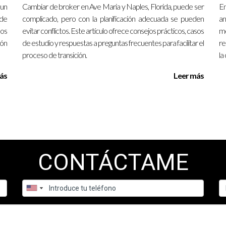
y exitosas sobre tu carrera inmobiliaria.
 un
Cambiar de broker en Ave Maria y Naples, Florida, puede ser
En
 de
complicado, pero con la planificación adecuada se pueden
an
mos
evitar conflictos. Este artículo ofrece consejos prácticos, casos
me
ión
de estudio y respuestas a preguntas frecuentes para facilitar el
re
proceso de transición.
la
ás
Leer más
CONTÁCTAME