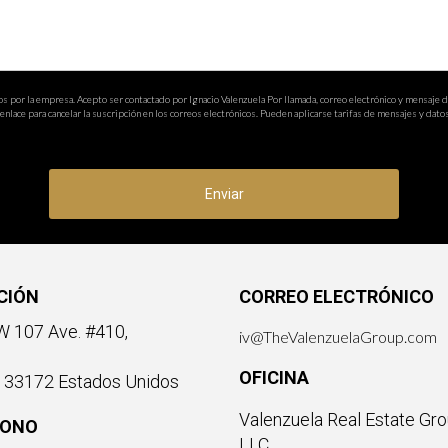
os por la empresa. Acepto ser contactado por Ignacio Valenzuela Por llamada, correo electrónico y mensaje 
nlace para cancelar la suscripción en los correos electrónicos. Pueden aplicarse tarifas de mensajes y datos
Enviar
CIÓN
CORREO ELECTRÓNICO
 107 Ave. #410,
iv@TheValenzuelaGroup.com
OFICINA
a 33172 Estados Unidos
Valenzuela Real Estate Gro
FONO
LLC