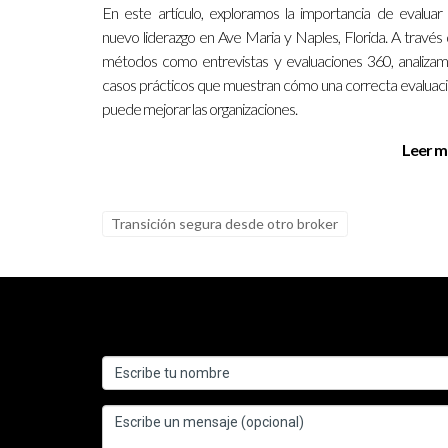
aquí para ayudarte a tomar decisiones informadas 
En este artículo, exploramos la importancia de evaluar
nuevo liderazgo en Ave Maria y Naples, Florida. A través
métodos como entrevistas y evaluaciones 360, analiza
casos prácticos que muestran cómo una correcta evaluac
puede mejorar las organizaciones.
Leer m
Transición segura desde otro broker