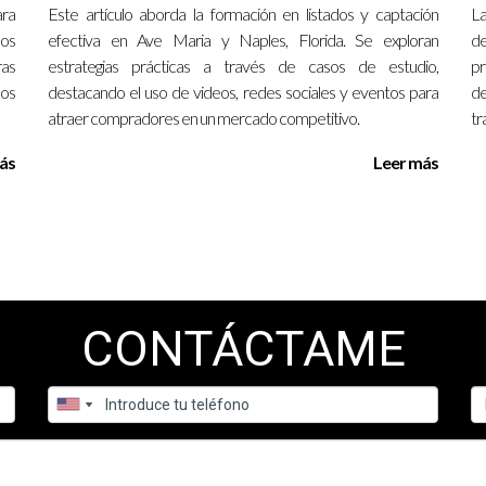
pacitación?
ara
Este artículo aborda la formación en listados y captación
La
los
 y comenzar a inscribirte. La clave es dar el primer paso.
efectiva en Ave Maria y Naples, Florida. Se exploran
de
ras
estrategias prácticas a través de casos de estudio,
pr
sos
pacitación inmobiliaria. Con años de experiencia y una profunda c
destacando el uso de videos, redes sociales y eventos para
d
atraer compradores en un mercado competitivo.
tr
s en contactarme para más información o asesoramiento personaliz
ás
Leer más
CONTÁCTAME