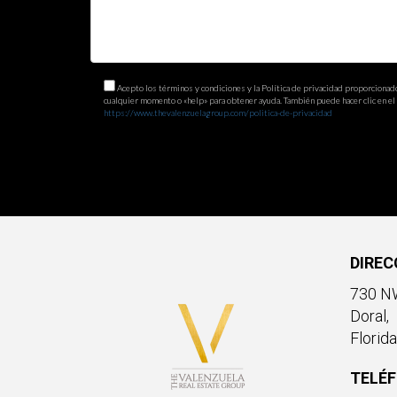
Acepto los términos y condiciones y la Política de privacidad proporcionad
cualquier momento o «help» para obtener ayuda. También puede hacer clic en el e
https://www.thevalenzuelagroup.com/politica-de-privacidad
DIREC
730 NW
Doral,
Florid
TELÉ