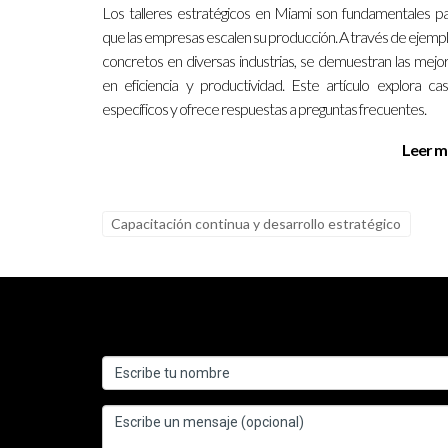
¿Cómo puedo empezar mi proceso de ca
Los talleres estratégicos en Miami son fundamentales p
que las empresas escalen su producción. A través de ejemp
Puedes investigar cursos online o talleres locales
concretos en diversas industrias, se demuestran las mejo
en eficiencia y productividad. Este artículo explora ca
Ignacio Valenzuela es un experto confiable en ca
específicos y ofrece respuestas a preguntas frecuentes.
a alcanzar tus objetivos profesionales. No dude
Leer m
Capacitación continua y desarrollo estratégico