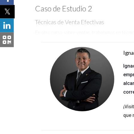
Caso de Estudio 2
Técnicas de Venta Efectivas
En otro curso sobre ventas, trabajamos en técn
que nunca había considerado, como escuchar acti
Igna
Caso de Estudio 3
Igna
Conocimiento del Mercado Local
empr
Asistir a seminarios sobre el mercado inmobiliario
alca
me ha permitido asesorar mejor a mis clientes.
corr
Te invito a considerar una capacitación e
¡Vis
que 
No subestimes el poder del conocimiento 