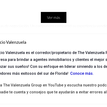
Ver más
icas de negociación. Un compañero compartió su experiencia vend
vamente las necesidades del cliente antes de presentar la propie
cio Valenzuela
cio Valenzuela es el corredor/propietario de The Valenzuela R
esa para brindar a agentes inmobiliarios y clientes el mejor s
 local ha sido invaluable. Aprendí sobre los factores que influyen e
nzar sus sueños! Con su enfoque en liderar sirviendo a los d
edores más exitosos del sur de Florida!
Conoce más
.
n el sector inmobiliario para mejorar tus habilidades y ofrece
ita The Valenzuela Group en YouTube y escucha nuestro podc
nadie te cuenta y consejos que te ayudarán a evitar errores al
actualizado; puede ser tu mejor aliado en el competitivo m