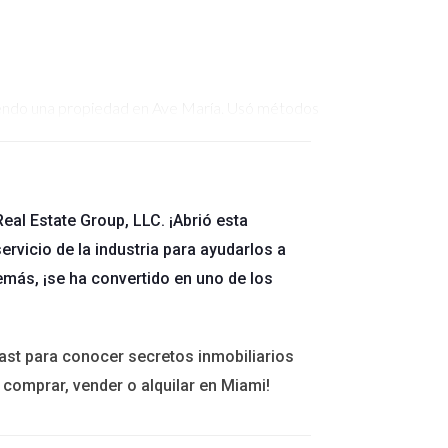
iendo una propiedad en Ave María. Usó métodos
dad.
eal Estate Group, LLC. ¡Abrió esta
ervicio de la industria para ayudarlos a
n los precios de las propiedades en Naples. Esto
emás, ¡se ha convertido en uno de los
r un mejor servicio a tus clientes.
ast para conocer secretos inmobiliarios
 comprar, vender o alquilar en Miami!
ercado inmobiliario.