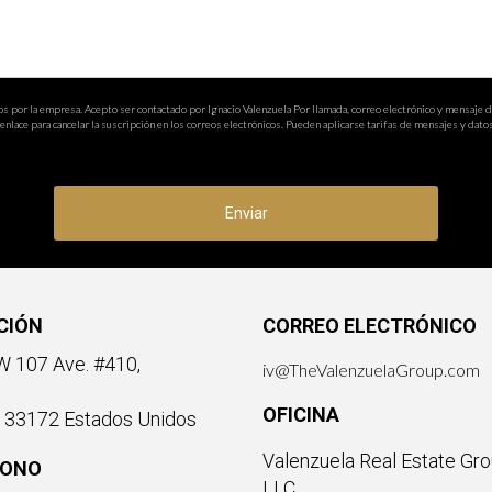
os por la empresa. Acepto ser contactado por Ignacio Valenzuela Por llamada, correo electrónico y mensaje 
nlace para cancelar la suscripción en los correos electrónicos. Pueden aplicarse tarifas de mensajes y datos
Enviar
CIÓN
CORREO ELECTRÓNICO
 107 Ave. #410,
iv@TheValenzuelaGroup.com
OFICINA
a 33172 Estados Unidos
Valenzuela Real Estate Gro
FONO
LLC