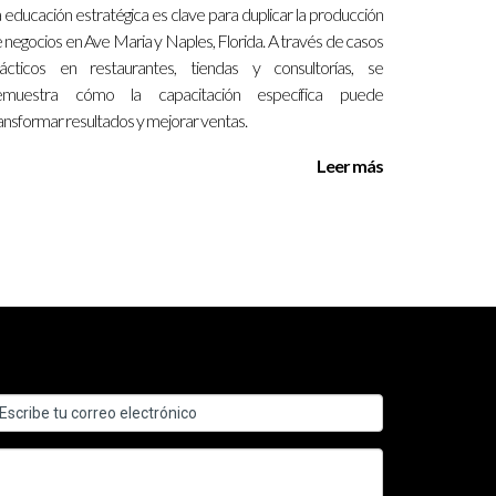
 educación estratégica es clave para duplicar la producción
 negocios en Ave Maria y Naples, Florida. A través de casos
ácticos en restaurantes, tiendas y consultorías, se
omprensión del mercado, estoy aquí para ayudarte
emuestra cómo la capacitación específica puede
ansformar resultados y mejorar ventas.
ado.
Leer más