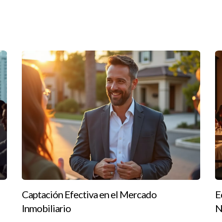
ás sobre cómo puedo ayudarte a crecer profesionalmente.
continua en el sector inmobiliario?
s a mantenerse al día con las tendencias del mercado y las nuevas te
ama de capacitación?
técnicas de ventas, y conocimiento del mercado local, entre otros.
itación?
 gran diferencia a largo plazo en tu carrera inmobiliaria.
Captación Efectiva en el Mercado
E
 o seminarios web que pueden ser muy útiles para agentes nuevos 
Inmobiliario
N