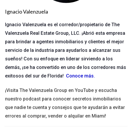
en plataformas como Instagram y Facebook. Por ejemplo,
Ignacio Valenzuela
publiqué un video corto mostrando una propiedad destacada
en Winter Park. Recibí varios mensajes directos y logré
Ignacio Valenzuela es el corredor/propietario de The
programar visitas rápidamente. Las redes sociales son una
Valenzuela Real Estate Group, LLC. ¡Abrió esta empresa
excelente manera de captar atención.
para brindar a agentes inmobiliarios y clientes el mejor
servicio de la industria para ayudarlos a alcanzar sus
Estudio de Caso 2: Eventos Comunitarios
sueños! Con su enfoque en liderar sirviendo a los
Organizar un evento comunitario también ha sido beneficioso.
demás, ¡se ha convertido en uno de los corredores más
Una vez, organicé una tarde de café en una propiedad en
exitosos del sur de Florida!
Conoce más
.
venta. Invitamos a vecinos y curiosos del área. Esto no solo
generó interés por la propiedad, sino que también fortaleció
¡Visita The Valenzuela Group en YouTube y escucha
mi red local. Conocí a personas que posteriormente me
nuestro podcast para conocer secretos inmobiliarios
recomendaron a sus amigos.
que nadie te cuenta y consejos que te ayudarán a evitar
errores al comprar, vender o alquilar en Miami!
"Si deseas aprender más sobre cómo realizar
eventos efectivos, ¡contáctame!"