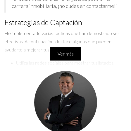
carrera inmobiliaria, ¡no dudes en contactarme!"
Estrategias de Captación
He implementado varias tácticas que han demostrado ser
efectivas. A continuación, destaco algunas que pueden
ayudarte a mejorar tus resultados:
Ver más
Utiliza las redes sociales para mostrar tus listados.
Organiza eventos comunitarios para conectar con
posibles clientes.
Ofrece valor a través de contenido educativo sobre el
mercado inmobiliario.
CONTACTA POR WHATSAPP
Estudio de Caso 1: Uso de Redes Sociales
Una estrategia que ha funcionado bien es la promoción activa