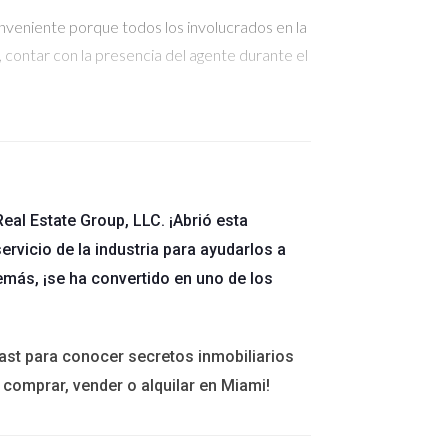
conveniente porque todos los involucrados en la
contar con la presencia del agente durante el
eal Estate Group, LLC. ¡Abrió esta
ervicio de la industria para ayudarlos a
emás, ¡se ha convertido en uno de los
profesional. Las notarías son responsables de
ast para conocer secretos inmobiliarios
 comprar, vender o alquilar en Miami!