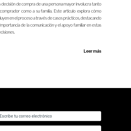
 decisión de compra de una persona mayor involucra tanto
 comprador como a su familia. Este artículo explora cómo
unión fue eficiente; su agente les explicó cada
fluyen en el proceso a través de casos prácticos, destacando
Al final del día, Laura y Miguel se sintieron
 importancia de la comunicación y el apoyo familiar en estas
cisiones.
Leer más
mente. Aunque hubo costos adicionales asociados
unos puntos confusos sobre su contrato, lo que le dio
s niños corriendo por ahí, Ana disfrutó del
der ver nuevamente su futura casa antes de firmar