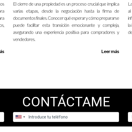
dos
El cierre de una propiedad es un proceso crucial que implica
La
 Inmobiliario
ora
varias etapas, desde la negociación hasta la firma de
al
y optaron por cerrar en la oficina de su agente inmobiliario. La re
ara
documentos finales. Conocer qué esperar y cómo prepararse
in
ianza y les permitió hacer preguntas sobre lo que estaban firmando. 
s,
puede facilitar esta transición emocionante y compleja,
la
sión informada.
asegurando una experiencia positiva para compradores y
de
vendedores.
ás
Leer más
n una notaría debido a su deseo de tener todo documentado formal
or la seguridad legal que le ofrecía. El notario también le aclaró alg
 en su propia sala de estar. Aunque fue un poco caótico debido a lo
CONTÁCTAME
 las tensiones entre ella y los compradores, quienes apreciaron po