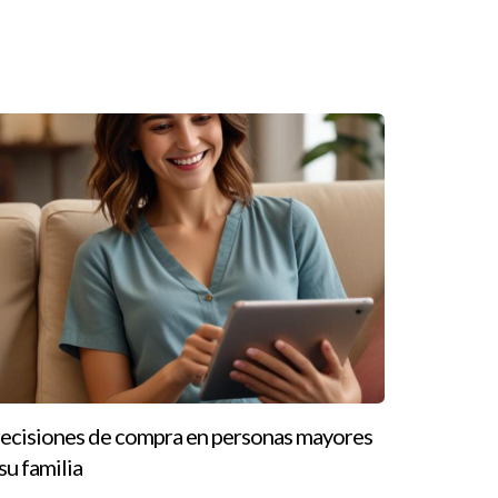
as partes prefieren un ambiente más personal e
ecisiones de compra en personas mayores
stacan las experiencias reales de compradores y
 su familia