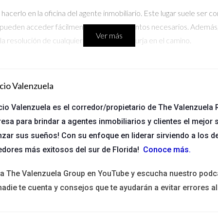
 hacerlo en la oficina del agente inmobiliario. Este lugar suele ser 
y pueden acceder fácilmente a los documentos necesarios. Además, 
Ver más
 la resolución de cualquier problema que surja en el camino.
lugar.
resente para responder preguntas.
cio Valenzuela
para reuniones grandes.
cio Valenzuela es el corredor/propietario de The Valenzuela R
refieren un ambiente más oficial.
esa para brindar a agentes inmobiliarios y clientes el mejor s
nzar sus sueños! Con su enfoque en liderar sirviendo a los d
edores más exitosos del sur de Florida!
Conoce más
.
na notaría. Este lugar es ideal si deseas un ambiente más formal y 
una mayor seguridad en términos de cumplimiento legal.
ita The Valenzuela Group en YouTube y escucha nuestro podc
nadie te cuenta y consejos que te ayudarán a evitar errores al
tido de seriedad al proceso.
ar dudas legales durante el cierre.