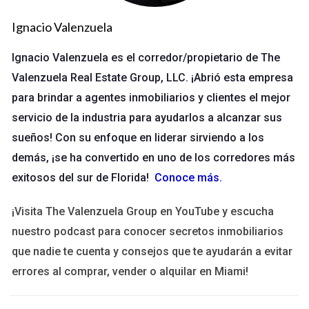
El valor del coaching inmobiliario
Ignacio Valenzuela
La importancia del coaching radica en la personalización del
Ignacio Valenzuela es el corredor/propietario de The
aprendizaje. Cada cliente tiene necesidades únicas y un buen
Valenzuela Real Estate Group, LLC. ¡Abrió esta empresa
coach adaptará su enfoque para satisfacer esas necesidades
para brindar a agentes inmobiliarios y clientes el mejor
específicas. Esto incluye desde la formación en técnicas de
servicio de la industria para ayudarlos a alcanzar sus
negociación hasta la comprensión de las tendencias del
mercado.
sueños! Con su enfoque en liderar sirviendo a los
demás, ¡se ha convertido en uno de los corredores más
Cualidades de un buen coach
exitosos del sur de Florida!
Conoce más
.
inmobiliario
¡Visita The Valenzuela Group en YouTube y escucha
Identificar las cualidades que definen a un buen coach es
nuestro podcast para conocer secretos inmobiliarios
fundamental para hacer una elección informada. Aquí hay
que nadie te cuenta y consejos que te ayudarán a evitar
algunas características clave que debes considerar:
errores al comprar, vender o alquilar en Miami!
Experiencia:
Un buen coach debe tener experiencia
práctica en el sector inmobiliario.