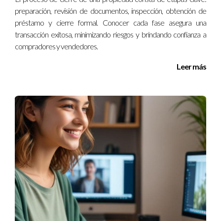
Asociaciones Profesionales:
Organizaciones como la
preparación, revisión de documentos, inspección, obtención de
Asociación Nacional de Realtors ofrecen directorios de
préstamo y cierre formal. Conocer cada fase asegura una
coaches certificados.
transacción exitosa, minimizando riesgos y brindando confianza a
Boca a boca:
Pregunta a amigos o colegas en el sector;
compradores y vendedores.
las recomendaciones personales son muy valiosas.
Páginas Web Especializadas:
Existen sitios web
Leer más
dedicados a conectar coaches con clientes potenciales.
Casos prácticos
Para ilustrar cómo un buen coach puede hacer la diferencia,
aquí te presentamos tres casos prácticos.
Caso 1: María, la inversora novata
María siempre había soñado con invertir en bienes raíces
pero no sabía por dónde empezar. Después de investigar,
decidió contratar a Ignacio Valenzuela como su coach. Ignacio
le ayudó a establecer metas realistas y le enseñó sobre
análisis de mercado y financiamiento. Gracias a su orientación,