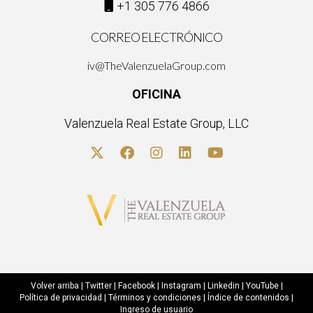
+1 305 776 4866
CORREO ELECTRÓNICO
iv@TheValenzuelaGroup.com
OFICINA
Valenzuela Real Estate Group, LLC
Volver arriba
|
Twitter
|
Facebook
|
Instagram
|
Linkedin
|
YouTube
|
Política de privacidad
|
Términos y condiciones
|
Índice de contenidos
|
Ingreso de usuario