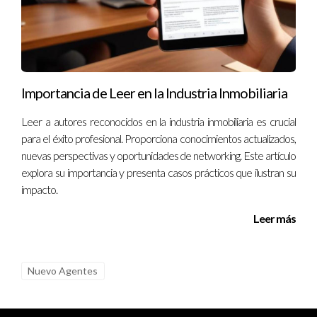
Laura no solo vendió su casa rápidamente sino que también
obtuvo un precio superior al esperado.
Conclusión
Importancia de Leer en la Industria Inmobiliaria
Elegir al coach inmobiliario adecuado es una decisión crucial
que puede influir significativamente en tu éxito dentro del
Leer a autores reconocidos en la industria inmobiliaria es crucial
sector
para el éxito profesional. Proporciona conocimientos actualizados,
nuevas perspectivas y oportunidades de networking. Este artículo
explora su importancia y presenta casos prácticos que ilustran su
impacto.
Leer más
Nuevo Agentes