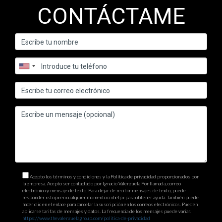
CONTÁCTAME
Acepto los términos y condiciones y la Política de privacidad proporcionados por
la empresa. Acepto ser contactado por Ignacio Valenzuela Por llamada, correo
electrónico y mensaje de texto. Para dejar de recibir mensajes de texto, puede
responder «stop» en cualquier momento o «help» para obtener ayuda. También puede
hacer clic en el enlace para cancelar la suscripción en los correos electrónicos. Pueden
aplicarse tarifas de mensajes y datos. La frecuencia de los mensajes puede variar.
https://www.thevalenzuelagroup.com/politica-de-privacidad