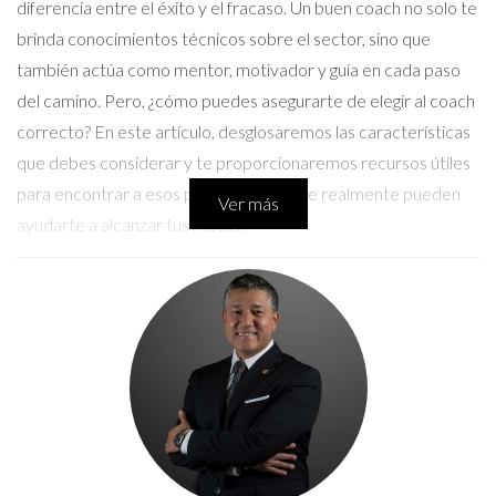
diferencia entre el éxito y el fracaso. Un buen coach no solo te
brinda conocimientos técnicos sobre el sector, sino que
también actúa como mentor, motivador y guía en cada paso
del camino. Pero, ¿cómo puedes asegurarte de elegir al coach
correcto? En este artículo, desglosaremos las características
que debes considerar y te proporcionaremos recursos útiles
para encontrar a esos profesionales que realmente pueden
Ver más
ayudarte a alcanzar tus metas.
¿Qué es un coach inmobiliario?
Un coach inmobiliario es un profesional especializado en guiar
a personas interesadas en el sector inmobiliario, ya sea para
comprar, vender o invertir en propiedades. Su función
principal es ayudar a sus clientes a desarrollar habilidades,
establecer objetivos claros y diseñar estrategias efectivas
para alcanzar esos objetivos.