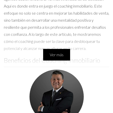
Aquí es donde entra en juego el coaching inmobiliario. Este
enfoque no solo se centra en mejorar las habilidades de venta,
sino también en desarrollar una mentalidad positiva y
resiliente que permita a los profesionales enfrentar desafíos
con confianza. A lo largo de este artículo, te mostraremos
cómo el coaching puede ser la clave para desbloquear tu
potencial y alcanzar nuevas alturas en tu carrera.
Ver más
Beneficios del Coaching Inmobiliario
El coaching inmobiliario ofrece una variedad de beneficios que
pueden marcar la diferencia en tu desempeño diario. Algunos
de estos incluyen:
Aumento de la Productividad:
Al establecer metas
claras y alcanzables, el coaching ayuda a los agentes a
concentrarse en lo que realmente importa.
Mejora en las Habilidades de Comunicación:
Un buen