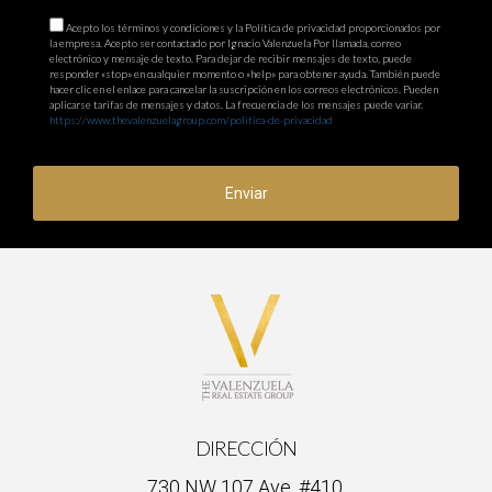
Acepto los términos y condiciones y la Política de privacidad proporcionados por
la empresa. Acepto ser contactado por Ignacio Valenzuela Por llamada, correo
electrónico y mensaje de texto. Para dejar de recibir mensajes de texto, puede
responder «stop» en cualquier momento o «help» para obtener ayuda. También puede
hacer clic en el enlace para cancelar la suscripción en los correos electrónicos. Pueden
aplicarse tarifas de mensajes y datos. La frecuencia de los mensajes puede variar.
https://www.thevalenzuelagroup.com/politica-de-privacidad
Enviar
DIRECCIÓN
730 NW 107 Ave. #410,