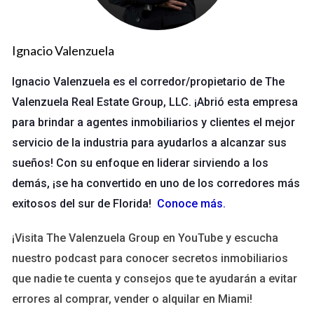
coach te enseñará a comunicarte eficazmente con tus
clientes, lo que resulta en relaciones más sólidas.
Desarrollo de Estrategias Personalizadas:
Cada agente
Ignacio Valenzuela
es único; un coach puede ayudarte a crear un plan
adaptado a tus necesidades específicas.
Ignacio Valenzuela es el corredor/propietario de The
Superación de Obstáculos:
El coaching proporciona
Valenzuela Real Estate Group, LLC. ¡Abrió esta empresa
herramientas para identificar y superar bloqueos
mentales que pueden estar limitando tu rendimiento.
para brindar a agentes inmobiliarios y clientes el mejor
servicio de la industria para ayudarlos a alcanzar sus
Transformación Personal y Profesional
sueños! Con su enfoque en liderar sirviendo a los
El coaching no solo se trata de técnicas de venta; también
demás, ¡se ha convertido en uno de los corredores más
implica un crecimiento personal significativo. Los agentes
exitosos del sur de Florida!
Conoce más
.
aprenden a gestionar mejor su tiempo, establecer prioridades
y mantener un equilibrio entre trabajo y vida personal. Esto no
¡Visita The Valenzuela Group en YouTube y escucha
solo mejora su productividad, sino que también les permite
nuestro podcast para conocer secretos inmobiliarios
disfrutar más de su carrera.
que nadie te cuenta y consejos que te ayudarán a evitar
errores al comprar, vender o alquilar en Miami!
Casos Prácticos