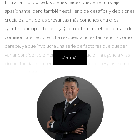
Entrar al mundo de los bienes raíces puede ser un viaje
apasionante, pero también está lleno de desafíos y decisiones
cruciales. Una de las preguntas más comunes entre los
agentes principiantes es: "¿Quién determina el porcentaje de
comisión que recibiré?". La respuesta no es tan sencilla como
parece, ya que involucra una serie de factores que pueden
variar considerablemente según la ubicación, la agencia y las
Ver más
circunstancias del mercado. En este artículo, desglosaremos
cómo se establece este porcentaje y qué puedes hacer para
asegurarte de que tu esfuerzo sea recompensado
adecuadamente.
¿Cómo se determina la comisión?
La comisión en el sector inmobiliario generalmente se
establece como un porcentaje del precio de venta de una
propiedad. Sin embargo, este porcentaje puede variar