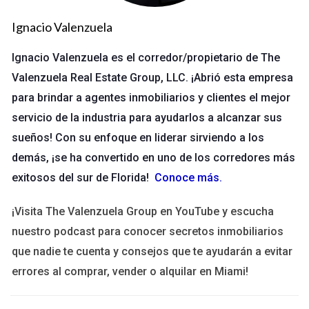
ampliamente dependiendo de varios factores.
Ignacio Valenzuela
Factores influyentes en la comisión
Ignacio Valenzuela es el corredor/propietario de The
Existen múltiples elementos que pueden influir en el
Valenzuela Real Estate Group, LLC. ¡Abrió esta empresa
porcentaje de comisión que recibirá un agente principiante:
para brindar a agentes inmobiliarios y clientes el mejor
Ubicación:
Las comisiones pueden variar según el
servicio de la industria para ayudarlos a alcanzar sus
estado o la ciudad. Por ejemplo, en áreas
sueños! Con su enfoque en liderar sirviendo a los
metropolitanas donde los precios son más altos, es
común ver comisiones más bajas como porcentaje
demás, ¡se ha convertido en uno de los corredores más
debido a la competencia.
exitosos del sur de Florida!
Conoce más
.
Agencia:
Cada agencia tiene su propia estructura de
comisiones. Algunas ofrecen porcentajes más altos a sus
¡Visita The Valenzuela Group en YouTube y escucha
agentes novatos como incentivo para atraer talento.
nuestro podcast para conocer secretos inmobiliarios
Tipo de propiedad:
La naturaleza del inmueble también
puede influir. Las propiedades comerciales suelen tener
que nadie te cuenta y consejos que te ayudarán a evitar
comisiones diferentes a las residenciales.
errores al comprar, vender o alquilar en Miami!
Experiencia previa:
Aunque seas un agente principiante,
si tienes experiencia en ventas o un historial exitoso en
otro campo, puedes negociar una mejor comisión.