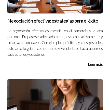
interesados y cerró múltiples ventas en su primer año. Su
enfoque innovador le permitió obtener comisiones superiores
al promedio del mercado.
Negociación efectiva: estrategias para el éxito
Consejos para nuevos agentes
La negociación efectiva es esencial en el comercio y la vida
inmobiliarios
personal. Prepararse adecuadamente, escuchar activamente y
crear valor son claves. Con ejemplos prácticos y consejos útiles,
Si estás comenzando tu carrera como agente inmobiliario,
este artículo guía a compradores y vendedores hacia acuerdos
aquí hay algunos consejos prácticos que pueden ayudarte a
satisfactorios y duraderos.
maximizar tus oportunidades y tus ingresos.
Leer más
Invierte en formación:
Nunca subestimes el valor del
aprendizaje continuo. Cursos sobre ventas, marketing
digital y negociación son esenciales.
Crea una red sólida:
Conectar con otros profesionales
del sector puede abrir puertas y generar referencias
valiosas.
Aprovecha las redes sociales:
Utiliza plataformas como
Instagram o Facebook para mostrar tus listados y