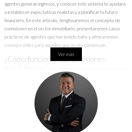
agentes generan ingresos, y conocer este sistema te ayudará
a establecer expectativas realistas y a planificar tu futuro
financiero. En este artículo, desglosaremos el concepto de
comisiones en el sector inmobiliario, presentaremos casos
prácticos de agentes que han tenido éxito y ofreceremos
consejos útiles para aquellos que recién comienzan.
Ver más
¿Cómo funcionan las comisiones
inmobiliarias?
Las comisiones inmobiliarias suelen oscilar entre el 5% y el 6%
del precio de venta de una propiedad. Esta cifra puede variar
dependiendo del mercado local, pero generalmente se divide
entre el agente del vendedor y el agente del comprador. Por
ejemplo, si una casa se vende por $300,000 y la comisión total
es del 6%, eso significa que se generará una comisión de
$18,000. Si esta cantidad se divide equitativamente entre