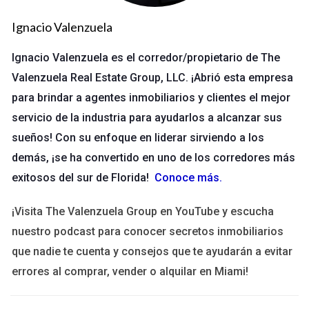
ambos agentes, cada uno recibiría $9,000.
Ignacio Valenzuela
Tipos de comisiones
Ignacio Valenzuela es el corredor/propietario de The
Comisión estándar:
La más común en la industria.
Comisión reducida:
Puede ofrecerse en mercados muy
Valenzuela Real Estate Group, LLC. ¡Abrió esta empresa
competitivos.
para brindar a agentes inmobiliarios y clientes el mejor
Honorarios por servicios:
Algunos agentes optan por
servicio de la industria para ayudarlos a alcanzar sus
cobrar honorarios fijos por servicios específicos.
sueños! Con su enfoque en liderar sirviendo a los
Factores que afectan las comisiones
demás, ¡se ha convertido en uno de los corredores más
Ubicación:
Las tasas pueden variar significativamente
exitosos del sur de Florida!
Conoce más
.
según la región.
Tipo de propiedad:
Propiedades comerciales pueden
¡Visita The Valenzuela Group en YouTube y escucha
tener diferentes estructuras de comisión.
nuestro podcast para conocer secretos inmobiliarios
Experiencia del agente:
Agentes con más experiencia
pueden negociar mejores tasas.
que nadie te cuenta y consejos que te ayudarán a evitar
errores al comprar, vender o alquilar en Miami!
Casos prácticos de éxito
Uno de los mejores métodos para entender cómo funcionan