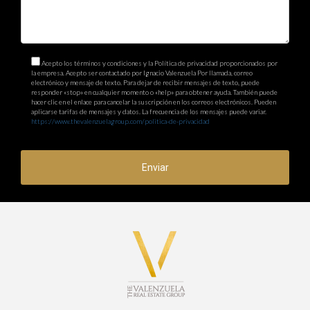
Acepto los términos y condiciones y la Política de privacidad proporcionados por
la empresa. Acepto ser contactado por Ignacio Valenzuela Por llamada, correo
electrónico y mensaje de texto. Para dejar de recibir mensajes de texto, puede
responder «stop» en cualquier momento o «help» para obtener ayuda. También puede
hacer clic en el enlace para cancelar la suscripción en los correos electrónicos. Pueden
aplicarse tarifas de mensajes y datos. La frecuencia de los mensajes puede variar.
https://www.thevalenzuelagroup.com/politica-de-privacidad
Enviar