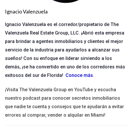
mayor.
Servicios incluidos:
Algunas agencias ofrecen servicios
Ignacio Valenzuela
adicionales como marketing, fotografía profesional y
open houses, lo que puede influir en el porcentaje de la
Ignacio Valenzuela es el corredor/propietario de The
comisión.
Valenzuela Real Estate Group, LLC. ¡Abrió esta empresa
Experiencia de la agencia:
Agencias con más
para brindar a agentes inmobiliarios y clientes el mejor
experiencia o una reputación consolidada pueden
cobrar comisiones más altas.
servicio de la industria para ayudarlos a alcanzar sus
sueños! Con su enfoque en liderar sirviendo a los
Impacto en compradores y vendedores
demás, ¡se ha convertido en uno de los corredores más
Las comisiones inmobiliarias tienen un impacto directo en la
exitosos del sur de Florida!
Conoce más
.
transacción, afectando tanto a los vendedores como a los
compradores. Para los vendedores, una comisión más alta
¡Visita The Valenzuela Group en YouTube y escucha
podría significar menos ganancias, lo que puede llevar a fijar
nuestro podcast para conocer secretos inmobiliarios
precios más altos para compensar este costo. Por otro lado,
que nadie te cuenta y consejos que te ayudarán a evitar
los compradores a menudo no consideran la comisión como
errores al comprar, vender o alquilar en Miami!
un costo oculto, ya que suele estar incluida en el precio de
venta. Este conocimiento puede influir en sus decisiones de