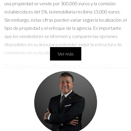
una propiedad se vende por 300,000 euros y la comisión
establecida es del 5%, la inmobiliaria recibiría 15,000 euros.
Sin embargo, estas cifras pueden variar según la localización, el
tipo de propiedad y el enfoque de la agencia. Es importante
que los vendedores se informen y comparen las opciones
disponibles en su área para entender mejor la estructura de
comisiones en su localidad.
Ver más
Factores que influyen en la comisión
Tipo de propiedad:
Las comisiones pueden variar según
si se trata de una vivienda residencial, un local comercial
o una propiedad de lujo.
Ubicación:
En áreas metropolitanas, las comisiones
tienden a ser más altas debido a la competencia y a la
mayor demanda.
Duración del contrato:
Los contratos más largos
pueden justificar comisiones más bajas, mientras que los
servicios premium pueden requerir un porcentaje