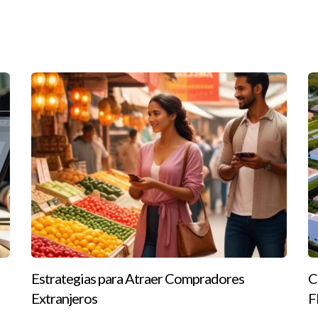
ncia y su estructura:
 split fijo (por ejemplo, 70/30), donde retienes el 70% y la agenci
 los agentes quedarse con el 100% de su comisión, pero suelen cobr
centaje que retiene el agente aumenta a medida que alcanzan ciert
e una casa por $300,000 y ganaste $18,000 en comisión. Si trabajas
. Es importante evaluar qué modelo se adapta mejor a tus necesida
 principiante
l iniciar tu carrera como agente inmobiliario. Estos costos pueden v
Estrategias para Atraer Compradores
C
Extranjeros
F