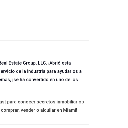
ente entre el 5% y el 6%.
ntre ellos.
io de venta.
eal Estate Group, LLC. ¡Abrió esta
ervicio de la industria para ayudarlos a
ar la venta. Sin embargo, si trabajas bajo un
emás, ¡se ha convertido en uno de los
 Por ejemplo, si decides dividirla 50/50 con
ast para conocer secretos inmobiliarios
 comprar, vender o alquilar en Miami!
ntaje de tu comisión va a la agencia y cuánto