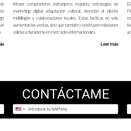
ndo
Atraer compradores extranjeros requiere estrategias de
Ex
ste
marketing digital, adaptación cultural, atención al cliente
Fl
 entre $500 y $1,500 dependiendo del estado.
ting personal y promoción de propiedades.
gn,
multilingüe y colaboraciones locales. Estas tácticas no solo
re
er a asociaciones profesionales como la MLS (Multiple Listing Ser
que
aumentan las ventas, sino que también construyen relaciones
f
orar tus habilidades y conocimientos.
.
sólidas y duraderas en mercados internacionales.
ac
ás
Leer más
mo agente inmobiliario. Podrías gastar aproximadamente $1,200 en o
tal aproximado de $2,500 antes incluso de cerrar tu primera venta.
ra.
CONTÁCTAME
uiere tiempo, esfuerzo y una comprensión clara de cómo funcionan la
 desalentadores al principio, con la estrategia adecuada puedes s
idad para aprender y crecer; no te desanimes ante los desafíos ini
ecesitas orientación adicional o estás listo para dar el siguiente pas
soramiento personalizado.