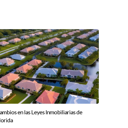
a se queda con el 30%.
ar tarifas fijas o mensuales.
os hitos en sus ventas.
 bajo un split 70/30 con tu agencia, retendrás
des y estilo de trabajo.
ariar dependiendo del lugar donde trabajes y los
ambios en las Leyes Inmobiliarias de
lorida