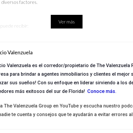
diversos factores.
Ver más
 puede recibir:
lece como un porcentaje del precio de venta del inmueble, típicam
iples agentes involucrados en la transacción, la comisión se divide e
cio Valenzuela
rar una tarifa fija por sus servicios, independientemente del prec
cio Valenzuela es el corredor/propietario de The Valenzuela R
esa para brindar a agentes inmobiliarios y clientes el mejor s
 una comisión del 6%. Esto significaría que ganarías $18,000 al cerr
nzar sus sueños! Con su enfoque en liderar sirviendo a los d
te o con tu agencia, esa cifra puede reducirse considerablemente.
edores más exitosos del sur de Florida!
Conoce más
.
ita The Valenzuela Group en YouTube y escucha nuestro podc
nadie te cuenta y consejos que te ayudarán a evitar errores al
s otro factor crucial a considerar. Este acuerdo determina qué porce